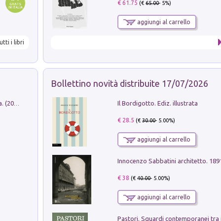
€ 61.75
(€
65.00
- 5%)
aggiungi al carrello
utti i libri
Bollettino novità distribuite 17/07/2026
Il Bordigotto. Ediz. illustrata
Dromos. Libro periodico di architettura. (2026). Vol. 15: Post-model
€ 28.5
(€
30.00
- 5.00%)
aggiungi al carrello
Innocenzo Sabbatini architetto. 18
€ 38
(€
40.00
- 5.00%)
aggiungi al carrello