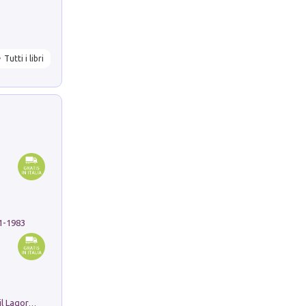
Tutti i libri
91-1983
Pastori. Sguardi contemporanei tra il Lagorai e la pianura. Ediz. illustrata