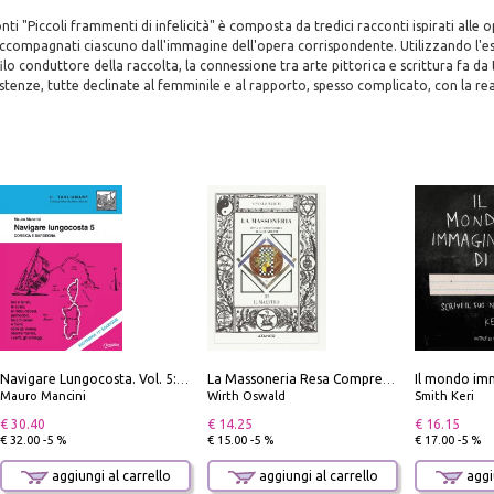
nti "Piccoli frammenti di infelicità" è composta da tredici racconti ispirati alle o
ccompagnati ciascuno dall'immagine dell'opera corrispondente. Utilizzando l'e
ilo conduttore della raccolta, la connessione tra arte pittorica e scrittura fa da 
sistenze, tutte declinate al femminile e al rapporto, spesso complicato, con la rea
Il mondo imm
Navigare Lungocosta. Vol. 5: Corsica e Sardegna
La Massoneria Resa Comprensibile ai Suoi Adepti. Vol. 3: il Maestro.
Mauro Mancini
Wirth Oswald
Smith Keri
€ 30.40
€ 14.25
€ 16.15
€ 32.00 -5 %
€ 15.00 -5 %
€ 17.00 -5 %
aggiungi al carrello
aggiungi al carrello
aggiu