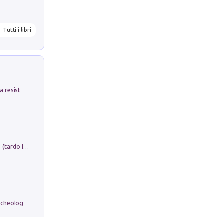
Tutti i libri
Memorial Santa Giulia. Sculture per la resistenza Monchio di Palagano
Sofiana. In Sicilia centro-meridionale (tardo III-metà IX secolo d.C.): dall'agro-town tardo-imperiale al villaggio medio-bizantino. Nuova ediz.
Dos dell'Arca. Quattro millenni tra archeologia e arte rupestre in Valle Camonica (Sito UNESCO n. 94). Scavi e ricerche 2016/2023