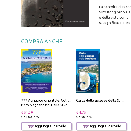
La raccolta di racco
Vito Bongiorno e a
e della vista come f
sul significato di e
COMPRA ANCHE
777 Adriatico orientale. Vol. 1: Istria, Costa della Dalmazia da Smrika a Zara, Isole del Quarnaro, Pag, Arcipelaghi di Zara, Sibenico e Incoronate
Carta delle spiagge della Sardegna. Con custodia
Piero Magnabosco; Dario Silvestro; Marco Sbrizzi
€ 51.30
€ 4.75
€ 54.00 -5 %
€ 5.00 -5 %
aggiungi al carrello
aggiungi al carrello