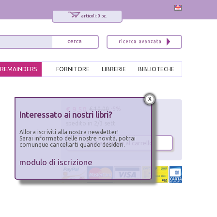
articoli: 0 pz.
REMAINDERS
FORNITORE
LIBRERIE
BIBLIOTECHE
x
€ 9.50
€ 10.00
-5%
Interessato ai nostri libri?
spedito in 2/3 sett.
Allora iscriviti alla nostra newsletter!
Sarai informato delle nostre novità, potrai
aggiungi al carrello
comunque cancellarti quando desideri.
modulo di iscrizione