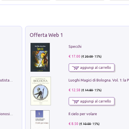
Offerta Web 1
Specchi
€ 17.00
(€
20.00
- 15%)
aggiungi al carrello
Pietro Bellotti Detto Canaletty. Un Vedutista Veneziano nella Francia dell'Ancien Régime
€ 12.58
(€
14.80
- 15%)
aggiungi al carrello
Il cielo per volare
La seduzione del gusto con Pipero & Monosilio
€ 8.50
(€
10.00
- 15%)