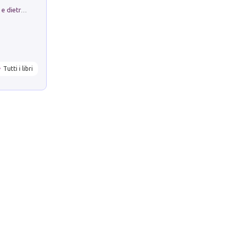
Conte e Mattarella. Sul palcoscenico e dietro le quinte del Quirinale. Un racconto sulle istituzioni
Tutti i libri