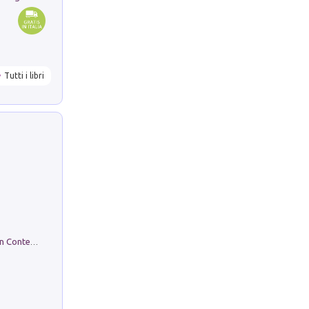
Tutti i libri
in alto! Livello A1. Con CD-Audio. Con Contenuto digitale per accesso on line