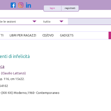
login
registrati
TTI
LIBRI PER RAGAZZI
CD/DVD
GADGETS
nti di infelicità
ica
 (Claudio Lattanzi)
 pp. 116, cm 15x22.
64102
0 (XIX-XX) Moderno,1960- Contemporaneo