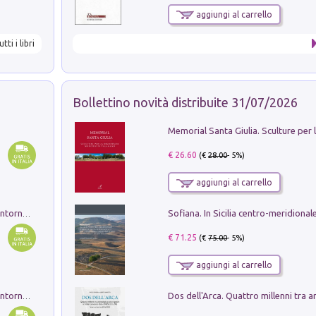
aggiungi al carrello
utti i libri
Bollettino novità distribuite 31/07/2026
€ 26.60
(€
28.00
- 5%)
aggiungi al carrello
Ruderi delle ville Romano Sabine nei dintorni di Poggio Mirteto. Illustrati dal dott.re prof.re cav.re Ercole Nardi regio ispettore degli scavi e monumenti. Anno 1885. Tavole e studio. Con 25 tavole fuori testo in cartella editoriale
€ 71.25
(€
75.00
- 5%)
aggiungi al carrello
Ruderi delle ville Romano Sabine nei dintorni di Poggio Mirteto. Illustrati dal dott.re prof.re cav.re Ercole Nardi regio ispettore degli scavi e monumenti. Anno 1885