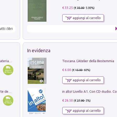
€ 33.25
(€
35.00
- 5.00%)
aggiungi al carrello
utti i libri
In evidenza
Toscana. L'Atelier della Bestemmia
L'orientalizzante a Capua. Contesti e materiali dagli scavi di Werner Johannowsky nella necropoli di Fornaci. Nuova ediz.
€ 6.00
(€
15.00
- 60%)
aggiungi al carrello
Ricerche dei dottorandi in storia dell'arte della Sapienza
€ 26.50
(€
27.90
- 5%)
aggiungi al carrello