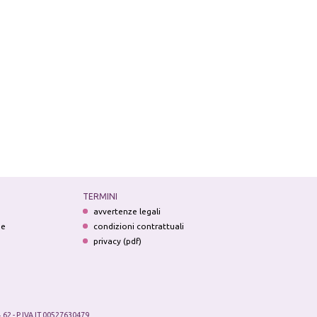
TERMINI
avvertenze legali
ne
condizioni contrattuali
privacy (pdf)
.62 - P.IVA IT 00527630479