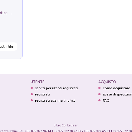
La comparsa. Perché il partito democratico non è mai nato
utti i libri
UTENTE
ACQUISTO
servizi per utenti registrati
come acquistare
registrati
spese di spedizio
registrati alla mailing list
FAQ
Libro Co. Italia srl
irenze Italia - Tel. +39 055 822.94.14 +39 055 822.84.61 Fax +39 055 829.46.03 +39 055 822.84