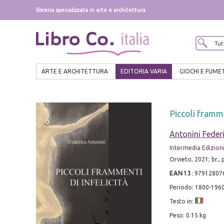
libreria specializzata in arte e architettura
ARTE E ARCHITETTURA
EDITORIA VARIA
GIOCHI E FUME
Piccoli framme
Antonini Feder
Intermedia Edizioni
Orvieto, 2021; br.,
EAN13
:
97912807
Periodo: 1800-196
Testo in:
Peso: 0.15 kg