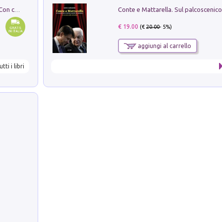
I monumenti funerari del Lazio antico. Con cartella con tavole
€ 19.00
(€
20.00
- 5%)
aggiungi al carrello
utti i libri