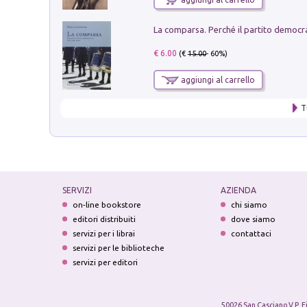
€ 6.00
(€
15.00
- 60%)
aggiungi al carrello
T
SERVIZI
AZIENDA
on-line bookstore
chi siamo
editori distribuiti
dove siamo
servizi per i librai
contattaci
servizi per le biblioteche
servizi per editori
50026 San Casciano V.P. F