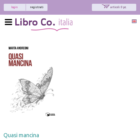
login
registrati
articoli: 0 pz.
Quasi mancina