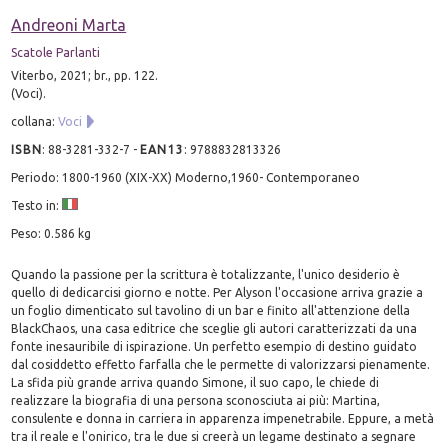
Andreoni Marta
Scatole Parlanti
Viterbo, 2021; br., pp. 122.
(Voci).
collana:
Voci
ISBN
:
88-3281-332-7
-
EAN13
:
9788832813326
Periodo: 1800-1960 (XIX-XX) Moderno,1960- Contemporaneo
Testo in:
Peso: 0.586 kg
Quando la passione per la scrittura è totalizzante, l'unico desiderio è
quello di dedicarcisi giorno e notte. Per Alyson l'occasione arriva grazie a
un foglio dimenticato sul tavolino di un bar e finito all'attenzione della
BlackChaos, una casa editrice che sceglie gli autori caratterizzati da una
fonte inesauribile di ispirazione. Un perfetto esempio di destino guidato
dal cosiddetto effetto farfalla che le permette di valorizzarsi pienamente.
La sfida più grande arriva quando Simone, il suo capo, le chiede di
realizzare la biografia di una persona sconosciuta ai più: Martina,
consulente e donna in carriera in apparenza impenetrabile. Eppure, a metà
tra il reale e l'onirico, tra le due si creerà un legame destinato a segnare