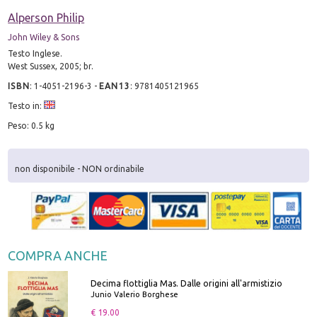
Alperson Philip
John Wiley & Sons
Testo Inglese.
West Sussex, 2005; br.
ISBN
:
1-4051-2196-3
-
EAN13
:
9781405121965
Testo in:
Peso: 0.5 kg
non disponibile - NON ordinabile
COMPRA ANCHE
Decima flottiglia Mas. Dalle origini all'armistizio
Junio Valerio Borghese
€ 19.00