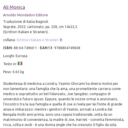
Ali Monica
Arnoldo Mondadori Editore
Traduzione di Katia Bagnoli.
Segrate, 2022; cartonato, pp. 528, cm 14x22,5.
(Scrittori Italiani e Stranieri).
collana:
Scrittori Italiani e Stranieri
ISBN
:
88-04-74960-1
-
EAN13
:
9788804749608
Luoghi: Europa
Testo in:
Peso: 0.65 kg
Studentessa di medicina a Londra, Yasmin Ghorami ha diversi motivi per
non lamentarsi: una famiglia che la ama, una promettente carriera come
medico e soprattutto un bel fidanzato, Joe Sangster, compagno di
università e futuro sposo. Eppure, quando le nozze ormai si avvicinano,
l'incontro tra la sua famiglia e quella di Joe si rivela per lei fonte di grande
ansia e imbarazzo: mentre i genitori di Yasmin, arrivati a Londra dal
Bengala molti anni prima, sono una coppia tradizionale, unita da un
matrimonio di convenienza, la madre di Joe, Harriet - convinta femminista,
ricca, colta e snob - è una donna single che ha cresciuto il figlio da sola.