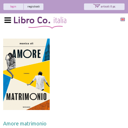
login
registrati
articoli: 0 pz.
Amore matrimonio