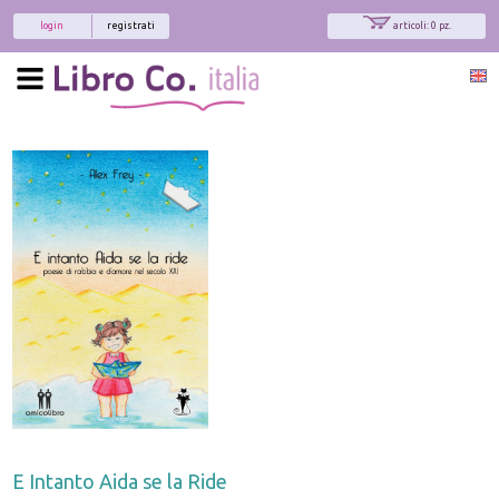
login
registrati
articoli: 0 pz.
E Intanto Aida se la Ride