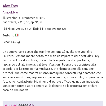
Alex Frey
AmicoLibro
Illustrazioni di Francesca Murru.
Capoterra, 2018; br., pp. 96, ill.
ISBN
:
88-99685-62-2
-
EAN13
:
9788899685621
Testo in:
Peso: 0.46 kg
Un buon verso è quello che esprime con onestà quello che vuol dire
l'autore. Personalmente penso che ci sia da imparare dai poeti: Alex Frey
dimostra, lirica dopo lirica, di aver da dire qualcosa di importante,
lasciando agli altri morali valide e riflessioni. Poesia che acquisisce vita
propria, per il ritmo, per la musicalità, che riconducono alla canzone;
ritornelli che come mantra fissano immagini e concetti, ragionamenti che
aiutano a ricostruire, sequenza dopo sequenza, un racconto, proprio come
facevano i cantastorie. Movimenti di parole efficaci quindi, un linguaggio
scelto per poter essere compreso, la denuncia e la protesta per gridare
cosa c'è che non va.
€ 11.40
€ 12.00
-5%