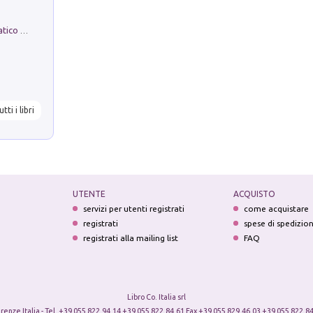
La comparsa. Perché il partito democratico non è mai nato
utti i libri
UTENTE
ACQUISTO
servizi per utenti registrati
come acquistare
registrati
spese di spedizio
registrati alla mailing list
FAQ
Libro Co. Italia srl
irenze Italia - Tel. +39 055 822.94.14 +39 055 822.84.61 Fax +39 055 829.46.03 +39 055 822.84