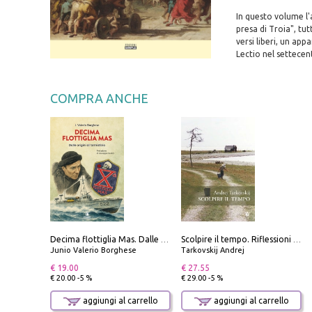
In questo volume l
presa di Troia", tut
versi liberi, un ap
Lectio nel settecen
COMPRA ANCHE
Decima flottiglia Mas. Dalle origini all'armistizio
Scolpire il tempo. Riflessioni sul cinema.
Junio Valerio Borghese
Tarkovskij Andrej
€ 19.00
€ 27.55
€ 20.00 -5 %
€ 29.00 -5 %
aggiungi al carrello
aggiungi al carrello