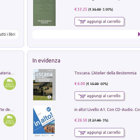
€ 33.25
(€
35.00
- 5.00%)
aggiungi al carrello
utti i libri
In evidenza
Toscana. L'Atelier della Bestemmia
L'orientalizzante a Capua. Contesti e materiali dagli scavi di Werner Johannowsky nella necropoli di Fornaci. Nuova ediz.
€ 6.00
(€
15.00
- 60%)
aggiungi al carrello
Ricerche dei dottorandi in storia dell'arte della Sapienza
€ 26.50
(€
27.90
- 5%)
aggiungi al carrello