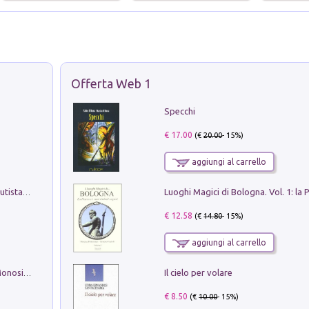
Offerta Web 1
Specchi
€ 17.00
(€
20.00
- 15%)
aggiungi al carrello
Pietro Bellotti Detto Canaletty. Un Vedutista Veneziano nella Francia dell'Ancien Régime
€ 12.58
(€
14.80
- 15%)
aggiungi al carrello
Il cielo per volare
La seduzione del gusto con Pipero & Monosilio
€ 8.50
(€
10.00
- 15%)