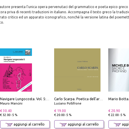
'autore presenta l'unica opera pervenutaci del grammatico e poeta epico greco 
tora priva di recenti traduzioni in italiano. Accompagna il testo greco la traduzi
parato critico ed un apparato iconografico, nonché la versione latina del poemet
to.
Navigare Lungocosta. Vol. 5: Corsica e Sardegna
Carlo Scarpa. Poetica dell'arredo. Tavoli e sedie-Poetics of furniture. Tables and chairs. Ediz. bilingue
Mauro Mancini
Luciano Pollifrone
€ 30.40
€ 19.00
€ 20.90
€ 32.00 -5 %
€ 20.00 -5 %
€ 22.00 -5 %
aggiungi al carrello
aggiungi al carrello
aggiu