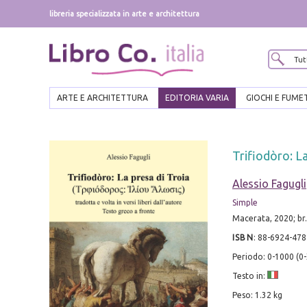
libreria specializzata in arte e architettura
ARTE E ARCHITETTURA
EDITORIA VARIA
GIOCHI E FUME
Trifiodòro: La
Alessio Fagugli
Simple
Macerata, 2020; br., 
ISBN
:
88-6924-478
Periodo: 0-1000 (0-
Testo in:
Peso: 1.32 kg