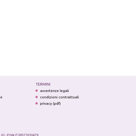
TERMINI
avvertenze legali
ne
condizioni contrattuali
privacy (pdf)
.62 - P.IVA IT 00527630479