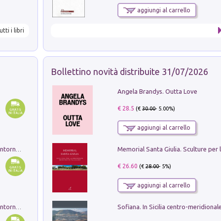
aggiungi al carrello
utti i libri
Bollettino novità distribuite 31/07/2026
Angela Brandys. Outta Love
€ 28.5
(€
30.00
- 5.00%)
aggiungi al carrello
Ruderi delle ville Romano Sabine nei dintorni di Poggio Mirteto. Illustrati dal dott.re prof.re cav.re Ercole Nardi regio ispettore degli scavi e monumenti. Anno 1885. Tavole e studio. Con 25 tavole fuori testo in cartella editoriale
€ 26.60
(€
28.00
- 5%)
aggiungi al carrello
Ruderi delle ville Romano Sabine nei dintorni di Poggio Mirteto. Illustrati dal dott.re prof.re cav.re Ercole Nardi regio ispettore degli scavi e monumenti. Anno 1885