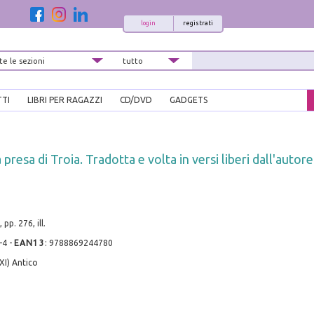
login
registrati
TTI
LIBRI PER RAGAZZI
CD/DVD
GADGETS
 presa di Troia. Tradotta e volta in versi liberi dall'autore
pp. 276, ill.
-4
-
EAN13
:
9788869244780
XI) Antico