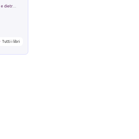
Conte e Mattarella. Sul palcoscenico e dietro le quinte del Quirinale. Un racconto sulle istituzioni
Tutti i libri