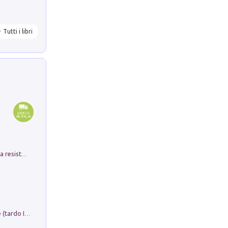
Tutti i libri
Memorial Santa Giulia. Sculture per la resistenza Monchio di Palagano
Sofiana. In Sicilia centro-meridionale (tardo III-metà IX secolo d.C.): dall'agro-town tardo-imperiale al villaggio medio-bizantino. Nuova ediz.