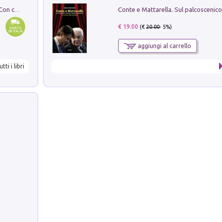
I monumenti funerari del Lazio antico. Con cartella con tavole
€ 19.00
(€
20.00
- 5%)
aggiungi al carrello
utti i libri