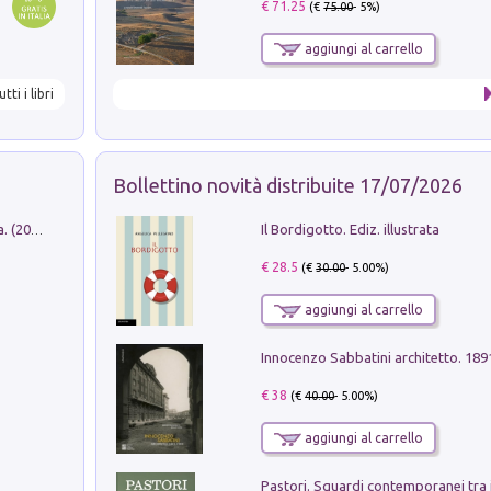
€ 71.25
(€
75.00
- 5%)
aggiungi al carrello
utti i libri
Bollettino novità distribuite 17/07/2026
Il Bordigotto. Ediz. illustrata
Dromos. Libro periodico di architettura. (2026). Vol. 15: Post-model
€ 28.5
(€
30.00
- 5.00%)
aggiungi al carrello
Innocenzo Sabbatini architetto. 18
€ 38
(€
40.00
- 5.00%)
aggiungi al carrello