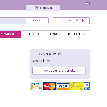
articoli: 0 pz.
REMAINDERS
FORNITORE
LIBRERIE
BIBLIOTECHE
x
€ 23.75
€ 25.00
-5%
Interessato ai nostri libri?
spedito in 24h
Allora iscriviti alla nostra newsletter!
Sarai informato delle nostre novità, potrai
aggiungi al carrello
comunque cancellarti quando desideri.
modulo di iscrizione