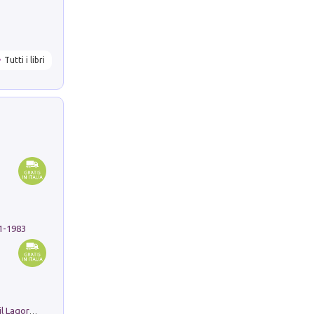
Tutti i libri
91-1983
Pastori. Sguardi contemporanei tra il Lagorai e la pianura. Ediz. illustrata