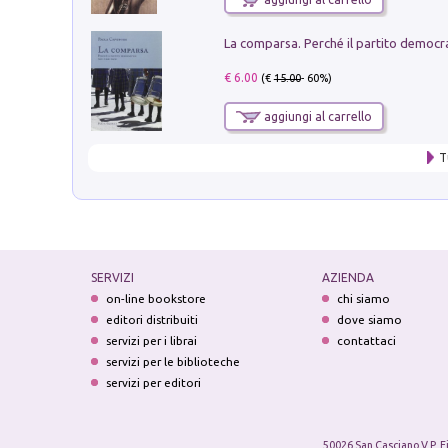
€ 6.00
(€
15.00
- 60%)
aggiungi al carrello
T
SERVIZI
AZIENDA
on-line bookstore
chi siamo
editori distribuiti
dove siamo
servizi per i librai
contattaci
servizi per le biblioteche
servizi per editori
50026 San Casciano V.P. F