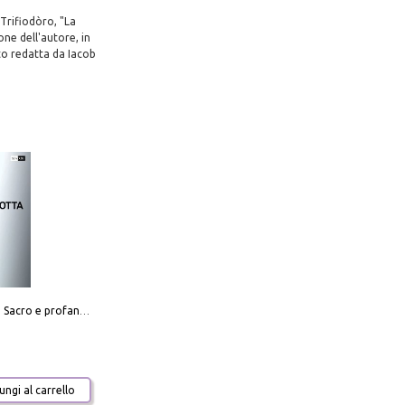
Trifiodòro, "La
one dell'autore, in
to redatta da Iacob
Mario Botta. Sacro e profano-Sacred and profane
ngi al carrello