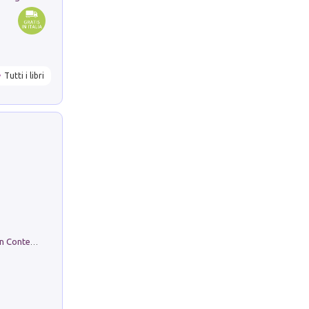
Tutti i libri
in alto! Livello A1. Con CD-Audio. Con Contenuto digitale per accesso on line