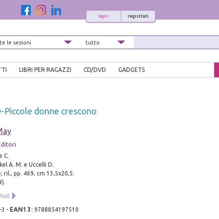
login
registrati
TTI
LIBRI PER RAGAZZI
CD/DVD
GADGETS
e-Piccole donne crescono
May
ditori
e C.
el A. M. e Uccelli D.
 ril., pp. 469, cm 13,5x20,5.
).
mut
-3
-
EAN13
:
9788854197510