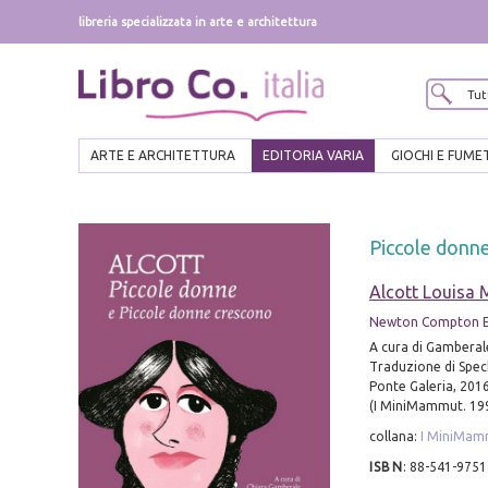
libreria specializzata in arte e architettura
ARTE E ARCHITETTURA
EDITORIA VARIA
GIOCHI E FUME
Piccole donn
Alcott Louisa 
Newton Compton E
A cura di Gamberal
Traduzione di Speck
Ponte Galeria, 2016;
(I MiniMammut. 199
collana:
I MiniMam
ISBN
:
88-541-9751