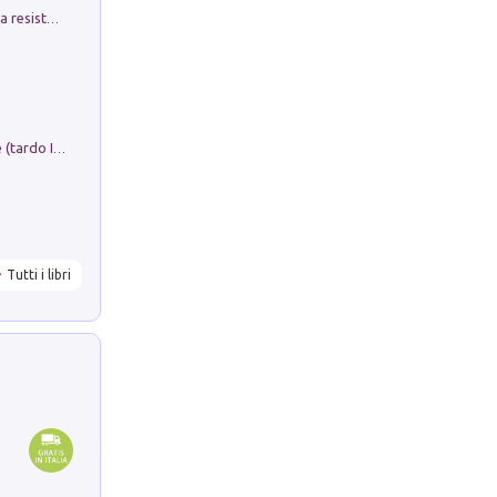
Memorial Santa Giulia. Sculture per la resistenza Monchio di Palagano
Sofiana. In Sicilia centro-meridionale (tardo III-metà IX secolo d.C.): dall'agro-town tardo-imperiale al villaggio medio-bizantino. Nuova ediz.
Tutti i libri