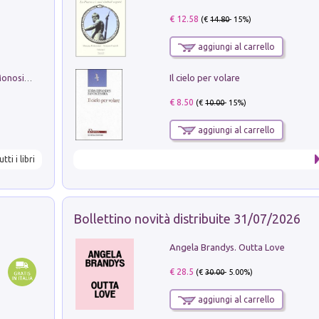
€ 12.58
(€
14.80
- 15%)
aggiungi al carrello
Il cielo per volare
La seduzione del gusto con Pipero & Monosilio
€ 8.50
(€
10.00
- 15%)
aggiungi al carrello
utti i libri
Bollettino novità distribuite 31/07/2026
Angela Brandys. Outta Love
€ 28.5
(€
30.00
- 5.00%)
aggiungi al carrello