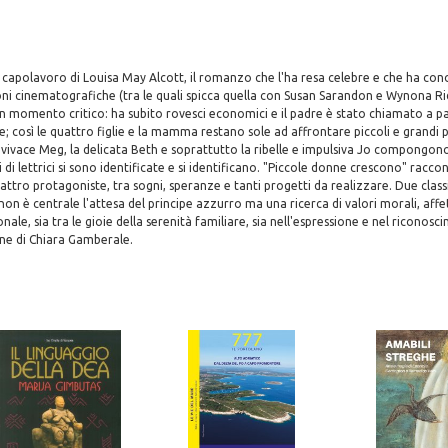
l capolavoro di Louisa May Alcott, il romanzo che l'ha resa celebre e che ha con
oni cinematografiche (tra le quali spicca quella con Susan Sarandon e Wynona R
n momento critico: ha subito rovesci economici e il padre è stato chiamato a pa
e; così le quattro figlie e la mamma restano sole ad affrontare piccoli e grandi 
 vivace Meg, la delicata Beth e soprattutto la ribelle e impulsiva Jo compongono
di lettrici si sono identificate e si identificano. "Piccole donne crescono" racco
attro protagoniste, tra sogni, speranze e tanti progetti da realizzare. Due classi
 non è centrale l'attesa del principe azzurro ma una ricerca di valori morali, affett
ale, sia tra le gioie della serenità familiare, sia nell'espressione e nel riconos
one di Chiara Gamberale.