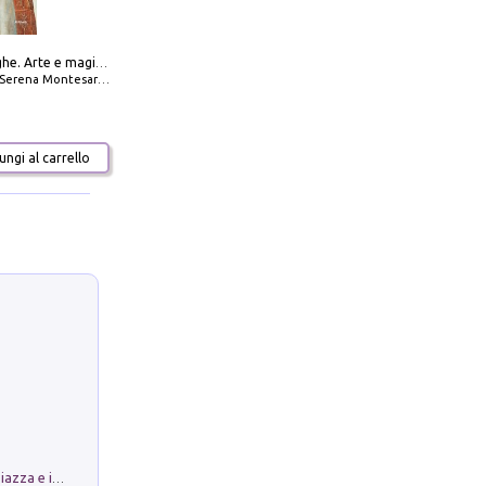
Amabili streghe. Arte e magie di Leonora Carrington e Remedios Varo
Serena Montesarchio
ngi al carrello
Luoghi Magici di Bologna. Vol. 1: la Piazza e i Suoi Simboli Segreti