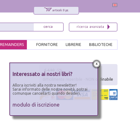
articoli: 0 pz.
REMAINDERS
FORNITORE
LIBRERIE
BIBLIOTECHE
x
€ 4.90
-5%
Interessato ai nostri libri?
difficilmente reperibile - NON ordinabile
Allora iscriviti alla nostra newsletter!
Sarai informato delle nostre novità, potrai
comunque cancellarti quando desideri.
modulo di iscrizione