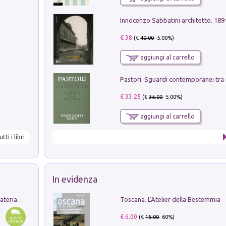
Innocenzo Sabbatini architetto. 18
€ 38
(€
40.00
- 5.00%)
aggiungi al carrello
€ 33.25
(€
35.00
- 5.00%)
aggiungi al carrello
utti i libri
In evidenza
Toscana. L'Atelier della Bestemmia
L'orientalizzante a Capua. Contesti e materiali dagli scavi di Werner Johannowsky nella necropoli di Fornaci. Nuova ediz.
€ 6.00
(€
15.00
- 60%)