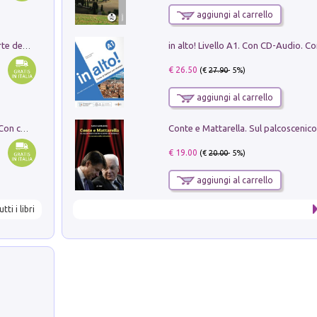
aggiungi al carrello
Ricerche dei dottorandi in storia dell'arte della Sapienza
€ 26.50
(€
27.90
- 5%)
aggiungi al carrello
I monumenti funerari del Lazio antico. Con cartella con tavole
€ 19.00
(€
20.00
- 5%)
aggiungi al carrello
utti i libri