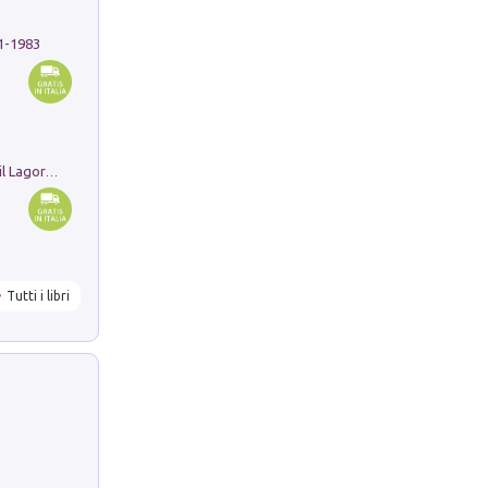
91-1983
Pastori. Sguardi contemporanei tra il Lagorai e la pianura. Ediz. illustrata
Tutti i libri