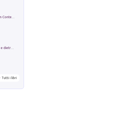
in alto! Livello A1. Con CD-Audio. Con Contenuto digitale per accesso on line
Conte e Mattarella. Sul palcoscenico e dietro le quinte del Quirinale. Un racconto sulle istituzioni
Tutti i libri