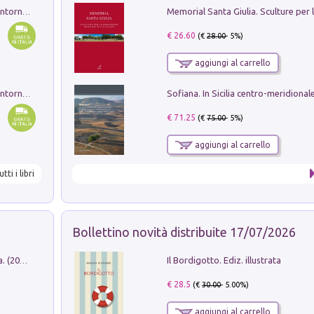
Ruderi delle ville Romano Sabine nei dintorni di Poggio Mirteto. Illustrati dal dott.re prof.re cav.re Ercole Nardi regio ispettore degli scavi e monumenti. Anno 1885. Tavole e studio. Con 25 tavole fuori testo in cartella editoriale
€ 26.60
(€
28.00
- 5%)
aggiungi al carrello
Ruderi delle ville Romano Sabine nei dintorni di Poggio Mirteto. Illustrati dal dott.re prof.re cav.re Ercole Nardi regio ispettore degli scavi e monumenti. Anno 1885
€ 71.25
(€
75.00
- 5%)
aggiungi al carrello
utti i libri
Bollettino novità distribuite 17/07/2026
Il Bordigotto. Ediz. illustrata
Dromos. Libro periodico di architettura. (2026). Vol. 15: Post-model
€ 28.5
(€
30.00
- 5.00%)
aggiungi al carrello