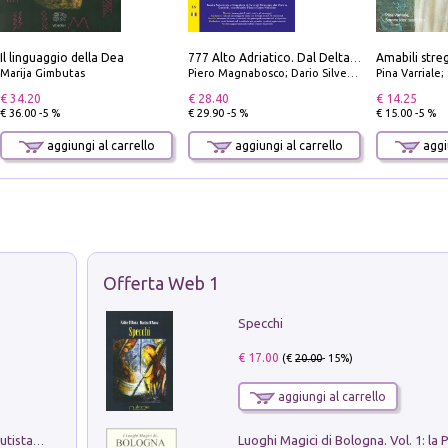
Il linguaggio della Dea
777 Alto Adriatico. Dal Delta del Po a Capo Promontore. Con QR Code
Marija Gimbutas
Piero Magnabosco; Dario Silvestro; Marco Sbrizzi
Pina Varriale; 
€ 34.20
€ 28.40
€ 14.25
€ 36.00 -5 %
€ 29.90 -5 %
€ 15.00 -5 %
aggiungi al carrello
aggiungi al carrello
aggiu
Offerta Web 1
Specchi
€ 17.00
(€
20.00
- 15%)
aggiungi al carrello
Pietro Bellotti Detto Canaletty. Un Vedutista Veneziano nella Francia dell'Ancien Régime