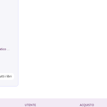
La comparsa. Perché il partito democratico non è mai nato
utti i libri
UTENTE
ACQUISTO