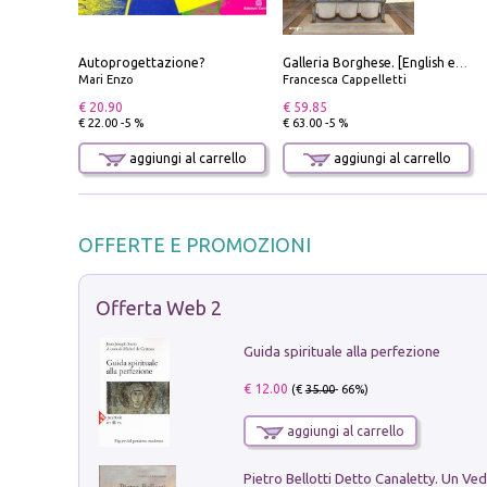
Autoprogettazione?
Galleria Borghese. [English edition]
Mari Enzo
Francesca Cappelletti
€ 20.90
€ 59.85
€ 22.00 -5 %
€ 63.00 -5 %
aggiungi al carrello
aggiungi al carrello
OFFERTE E PROMOZIONI
Offerta Web 2
Guida spirituale alla perfezione
€ 12.00
(€
35.00
- 66%)
aggiungi al carrello