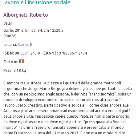
lavoro e l'inclusione sociale
Alborghetti Roberto
Velar
Gorle, 2016; br., pp. 94, cm 12x20,5.
(Kairós).
collana:
Kairós
ISBN
:
88-6671-240-X
-
EAN13
:
9788866712404
Testo in:
Peso: 0.18 kg
È sempre tra le strade, le piazze e i quartieri della grande metropoli
argentina che Jorge Mario Bergoglio delinea già le linee portanti di quella
che, con un neologismo anglosassone, è definita "Francisnomics", ossia un
modello di sviluppo economico, sociale e culturale che, attraverso "il
lavoro libero, creativo, partecipativo e solidale" - come disse ancora alle
Acli possa portare l'essere umano ad esprimere e ad accrescere la dignità
della propria vita. Impossibile capire questo Papa, se non si parte proprio
da dove egli è vissuto e da dove egli è partito, "preso quasi alla fine del
mondo": la prima frase pronunciata appena si è presentato al mondo
come Francesco, la sera del 13 marzo 2013. E non era un modo di dire.