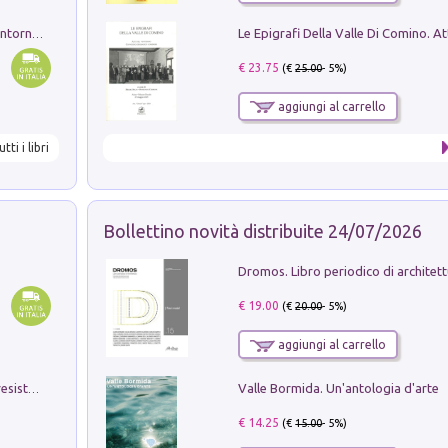
Ruderi delle ville Romano Sabine nei dintorni di Poggio Mirteto. Illustrati dal dott.re prof.re cav.re Ercole Nardi regio ispettore degli scavi e monumenti. Anno 1885
€ 23.75
(€
25.00
- 5%)
aggiungi al carrello
utti i libri
Bollettino novità distribuite 24/07/2026
€ 19.00
(€
20.00
- 5%)
aggiungi al carrello
Valle Bormida. Un'antologia d'arte
Memorial Santa Giulia. Sculture per la resistenza Monchio di Palagano
€ 14.25
(€
15.00
- 5%)