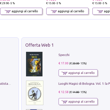
€ 29.90 -5 %
€ 15.00 -5 %
€ 15.00 -5 %
aggiungi al carrello
aggiungi al carrello
aggiu
Offerta Web 1
Specchi
€ 17.00
(€
20.00
- 15%)
aggiungi al carrello
Pietro Bellotti Detto Canaletty. Un Vedutista Veneziano nella Francia dell'Ancien Régime
€ 12.58
(€
14.80
- 15%)
aggiungi al carrello