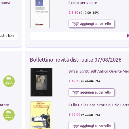
Il cielo per volare
La seduzione del gusto con Pipero & Monosilio
€ 8.50
(€
10.00
- 15%)
aggiungi al carrello
utti i libri
Bollettino novità distribuite 07/08/2026
€ 42.75
(€
45.00
- 5%)
aggiungi al carrello
Ruderi delle ville Romano Sabine nei dintorni di Poggio Mirteto. Illustrati dal dott.re prof.re cav.re Ercole Nardi regio ispettore degli scavi e monumenti. Anno 1885. Tavole e studio. Con 25 tavole fuori testo in cartella editoriale
€ 19.00
(€
20.00
- 5%)
aggiungi al carrello