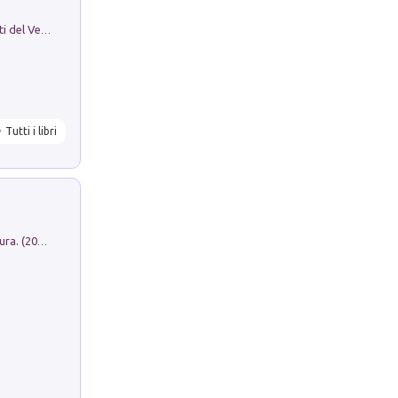
Le Epigrafi Della Valle Di Comino. Atti del Ventesimo Convegno Epigrafico Cominese
Tutti i libri
Dromos. Libro periodico di architettura. (2026). Vol. 15: Post-model