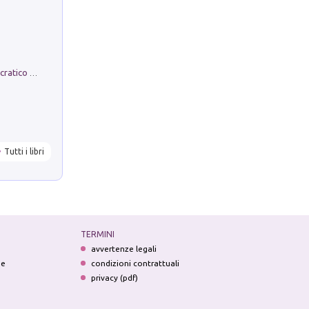
La comparsa. Perché il partito democratico non è mai nato
Tutti i libri
TERMINI
avvertenze legali
ne
condizioni contrattuali
privacy (pdf)