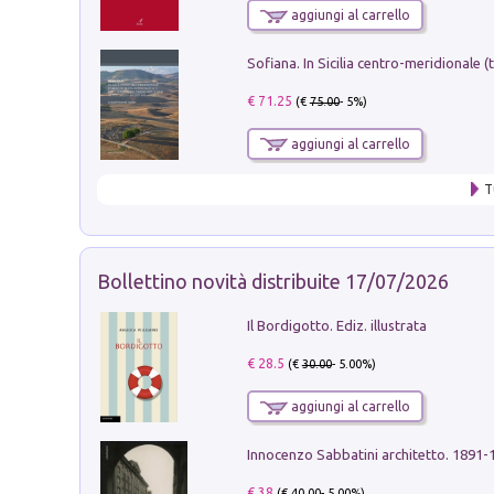
aggiungi al carrello
€ 71.25
(€
75.00
- 5%)
aggiungi al carrello
T
Bollettino novità distribuite 17/07/2026
Il Bordigotto. Ediz. illustrata
€ 28.5
(€
30.00
- 5.00%)
aggiungi al carrello
Innocenzo Sabbatini architetto. 1891-
€ 38
(€
40.00
- 5.00%)