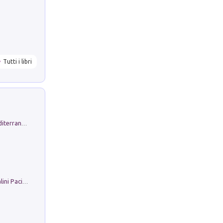
Tutti i libri
Byrsa. Scritti sull''Antico Oriente Mediterraneo. 45-46/2024
Il Filo Della Pace. Storia di Ezio Bartalini Pacifista