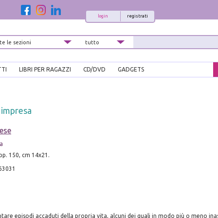
login
registrati
TTI
LIBRI PER RAGAZZI
CD/DVD
GADGETS
e impresa
ese
a
pp. 150, cm 14x21.
63031
are episodi accaduti della propria vita, alcuni dei quali in modo più o meno ina