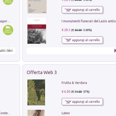
aggiungi al carrello
Pastori. Sguardi contemporanei tra il Lagorai e la pianura. Ediz. illustrata
€ 28.5
(€
30.00
- 5.00%)
aggiungi al carrello
utti i libri
Offerta Web 3
Frutta & Verdura
€ 6.00
(€
14.00
- 57%)
aggiungi al carrello
Latex
in alto! Livello A1. Con CD-Audio. Con Contenuto digitale per accesso on line