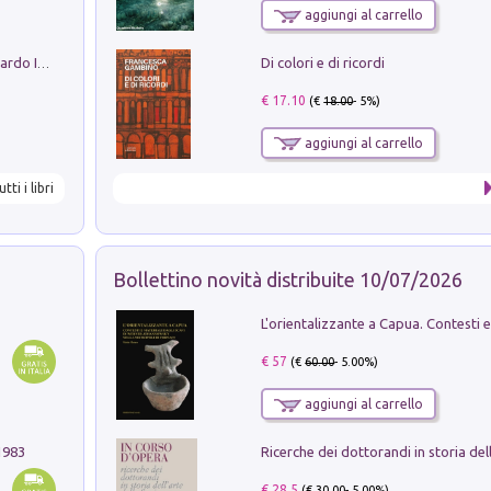
aggiungi al carrello
Di colori e di ricordi
Sofiana. In Sicilia centro-meridionale (tardo III-metà IX secolo d.C.): dall'agro-town tardo-imperiale al villaggio medio-bizantino. Nuova ediz.
€ 17.10
(€
18.00
- 5%)
aggiungi al carrello
utti i libri
Bollettino novità distribuite 10/07/2026
€ 57
(€
60.00
- 5.00%)
aggiungi al carrello
1983
€ 28.5
(€
30.00
- 5.00%)