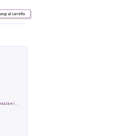
ngi al carrello
Luoghi Magici di Bologna. Vol. 1: la Piazza e i Suoi Simboli Segreti