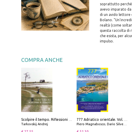
soprattutto perché 
avevo imparato da 
di un avido lettore
Bolano. "Un'incredi
realtà (come soltan
questa raccolta di 
che esista, per alc
impulso.
COMPRA ANCHE
Scolpire il tempo. Riflessioni sul cinema.
777 Adriatico orientale. Vol. 1: Istria, Costa della Dalmazia da Smrika a Zara, Isole del Quarnaro, Pag, Arcipelaghi di Zara, Sibenico e Incoronate
Tarkovskij Andrej
Piero Magnabosco; Dario Silvestro; Marco Sbrizzi
€ 27.55
€ 51.30