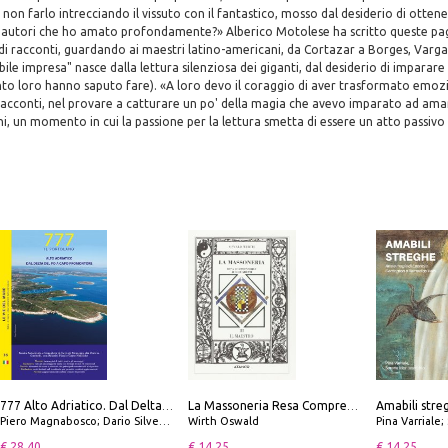
non farlo intrecciando il vissuto con il fantastico, mosso dal desiderio di otten
autori che ho amato profondamente?» Alberico Motolese ha scritto queste pag
 di racconti, guardando ai maestri latino-americani, da Cortazar a Borges, Varg
bile impresa" nasce dalla lettura silenziosa dei giganti, dal desiderio di imparar
to loro hanno saputo fare). «A loro devo il coraggio di aver trasformato emozio
racconti, nel provare a catturare un po' della magia che avevo imparato ad amar
uni, un momento in cui la passione per la lettura smetta di essere un atto passivo
777 Alto Adriatico. Dal Delta del Po a Capo Promontore. Con QR Code
La Massoneria Resa Comprensibile ai Suoi Adepti. Vol. 3: il Maestro.
Piero Magnabosco; Dario Silvestro; Marco Sbrizzi
Wirth Oswald
Pina Varriale; 
€ 28.40
€ 14.25
€ 14.25