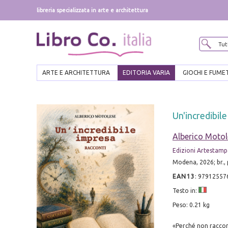
libreria specializzata in arte e architettura
ARTE E ARCHITETTURA
EDITORIA VARIA
GIOCHI E FUME
Un'incredibil
Alberico Motol
Edizioni Artestamp
Modena, 2026; br., 
EAN13
:
97912557
Testo in:
Peso: 0.21 kg
«Perché non raccont