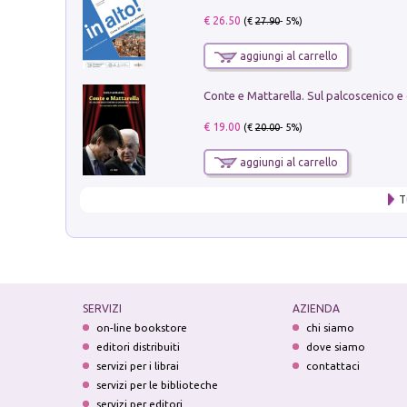
€ 26.50
(€
27.90
- 5%)
aggiungi al carrello
€ 19.00
(€
20.00
- 5%)
aggiungi al carrello
T
SERVIZI
AZIENDA
on-line bookstore
chi siamo
editori distribuiti
dove siamo
servizi per i librai
contattaci
servizi per le biblioteche
servizi per editori