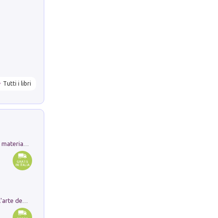
Tutti i libri
L'orientalizzante a Capua. Contesti e materiali dagli scavi di Werner Johannowsky nella necropoli di Fornaci. Nuova ediz.
Ricerche dei dottorandi in storia dell'arte della Sapienza