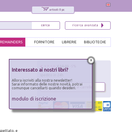
articoli: 0 pz.
REMAINDERS
FORNITORE
LIBRERIE
BIBLIOTECHE
x
€ 17.10
€ 18.00
-5%
Interessato ai nostri libri?
spedito in 24h
Allora iscriviti alla nostra newsletter!
Sarai informato delle nostre novità, potrai
aggiungi al carrello
comunque cancellarti quando desideri.
modulo di iscrizione
spettato, e