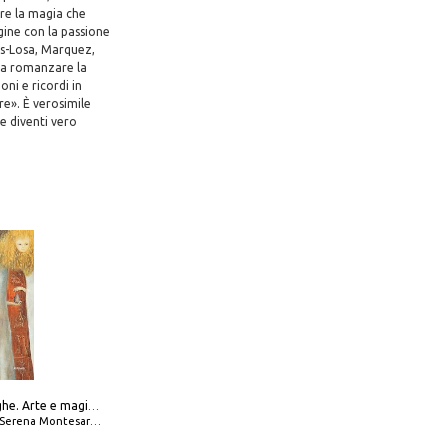
ere la magia che
ine con la passione
as-Losa, Marquez,
e a romanzare la
ni e ricordi in
e». È verosimile
 e diventi vero
Amabili streghe. Arte e magie di Leonora Carrington e Remedios Varo
Serena Montesarchio