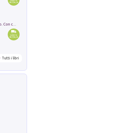
I monumenti funerari del Lazio antico. Con cartella con tavole
Tutti i libri