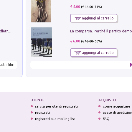
€ 4.00
(€
14.00
- 71%)
aggiungi al carrello
Conte e Mattarella. Sul palcoscenico e dietro le quinte del Quirinale. Un racconto sulle istituzioni
€ 6.00
(€
15.00
- 60%)
aggiungi al carrello
utti i libri
UTENTE
ACQUISTO
servizi per utenti registrati
come acquistare
registrati
spese di spedizio
registrati alla mailing list
FAQ