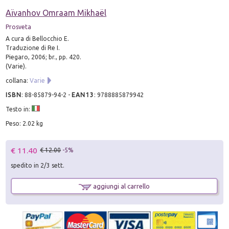
Aïvanhov Omraam Mikhaël
Prosveta
A cura di Bellocchio E.
Traduzione di Re I.
Piegaro, 2006; br., pp. 420.
(Varie).
collana:
Varie
ISBN
:
88-85879-94-2
-
EAN13
:
9788885879942
Testo in:
Peso: 2.02 kg
€ 11.40
€ 12.00
-5%
spedito in 2/3 sett.
aggiungi al carrello