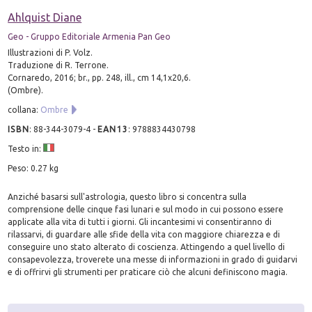
Ahlquist Diane
Geo - Gruppo Editoriale Armenia Pan Geo
Illustrazioni di P. Volz.
Traduzione di R. Terrone.
Cornaredo, 2016; br., pp. 248, ill., cm 14,1x20,6.
(Ombre).
collana:
Ombre
ISBN
:
88-344-3079-4
-
EAN13
:
9788834430798
Testo in:
Peso: 0.27 kg
Anziché basarsi sull'astrologia, questo libro si concentra sulla
comprensione delle cinque fasi lunari e sul modo in cui possono essere
applicate alla vita di tutti i giorni. Gli incantesimi vi consentiranno di
rilassarvi, di guardare alle sfide della vita con maggiore chiarezza e di
conseguire uno stato alterato di coscienza. Attingendo a quel livello di
consapevolezza, troverete una messe di informazioni in grado di guidarvi
e di offrirvi gli strumenti per praticare ciò che alcuni definiscono magia.