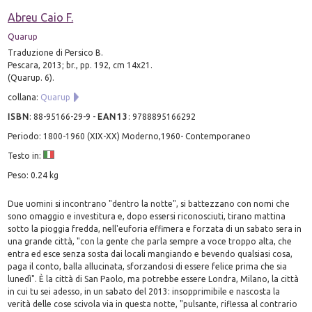
Abreu Caio F.
Quarup
Traduzione di Persico B.
Pescara, 2013; br., pp. 192, cm 14x21.
(Quarup. 6).
collana:
Quarup
ISBN
:
88-95166-29-9
-
EAN13
:
9788895166292
Periodo: 1800-1960 (XIX-XX) Moderno,1960- Contemporaneo
Testo in:
Peso: 0.24 kg
Due uomini si incontrano "dentro la notte", si battezzano con nomi che
sono omaggio e investitura e, dopo essersi riconosciuti, tirano mattina
sotto la pioggia fredda, nell'euforia effimera e forzata di un sabato sera in
una grande città, "con la gente che parla sempre a voce troppo alta, che
entra ed esce senza sosta dai locali mangiando e bevendo qualsiasi cosa,
paga il conto, balla allucinata, sforzandosi di essere felice prima che sia
lunedì". È la città di San Paolo, ma potrebbe essere Londra, Milano, la città
in cui tu sei adesso, in un sabato del 2013: insopprimibile e nascosta la
verità delle cose scivola via in questa notte, "pulsante, riflessa al contrario