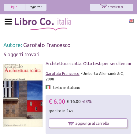
login
registrati
articoli: 0 pz.
Autore:
Garofalo Francesco
6 oggetti trovati
Architettura scritta. Otto testi per sei dilemmi
Garofalo Francesco
- Umberto Allemandi & C.,
2008
testo in italiano
€ 6.00
€ 16.00
-63%
spedito in 24h
aggiungi al carrello