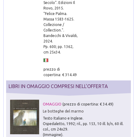
Secolo". Edizioni Il
Rovo, 2015.
"Felice Palma.
Massa 1583-1625.
Collezione /
Collection.".
Bandecchi & Vivaldi,
2024.
Pp. 600; pp. 1362,
cm 25x34.
prezzo di
copertina: € 314.49
LIBRI IN OMAGGIO COMPRESI NELL'OFFERTA
OMAGGIO
(prezzo di copertina: € 34.49)
Le botteghe del marmo
Testo Italiano e Inglese.
Ospedaletto, 1992; ril., pp. 153, 10 ill. b/n, 60 ill.
col., cm 24x29.
(Immagine).