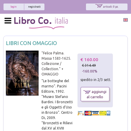
login
registrati
articoli: 0 pz.
LIBRI CON OMAGGIO
"Felice Palma.
Massa 1583-1625.
€ 160.00
Collezione /
€ 314.49
Collection." +
-160.00%
OMAGGIO
spedito in 2/3 sett.
"Le botteghe del
marmo". Pacini
Editore, 1992.
aggiungi
"Museo Stefano
al carrello
Bardini. I Bronzetti
e gli Oggetti d'Uso
in Bronzo". Centro
Di, 2009.
"Bronzetti e Rilievi
dal XV al XVIII