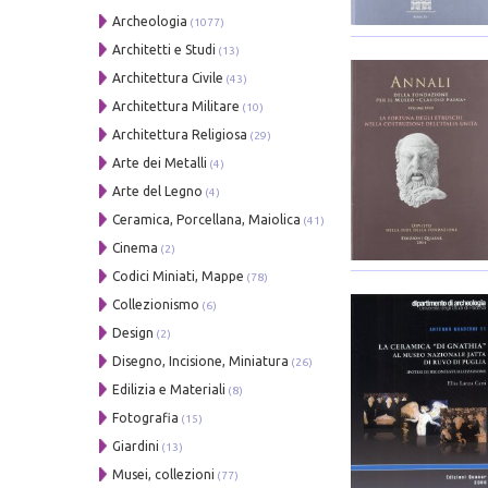
Archeologia
(1077)
Architetti e Studi
(13)
Architettura Civile
(43)
Architettura Militare
(10)
Architettura Religiosa
(29)
Arte dei Metalli
(4)
Arte del Legno
(4)
Ceramica, Porcellana, Maiolica
(41)
Cinema
(2)
Codici Miniati, Mappe
(78)
Collezionismo
(6)
Design
(2)
Disegno, Incisione, Miniatura
(26)
Edilizia e Materiali
(8)
Fotografia
(15)
Giardini
(13)
Musei, collezioni
(77)