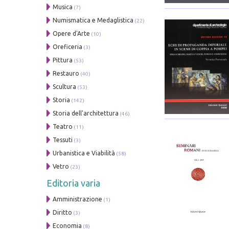
Musica
(7)
Numismatica e Medaglistica
(22)
Opere d'Arte
(10)
Oreficeria
(3)
Pittura
(53)
Restauro
(40)
Scultura
(53)
Storia
(142)
Storia dell'architettura
(46)
Teatro
(11)
Tessuti
(3)
Urbanistica e Viabilità
(58)
Vetro
(23)
Editoria varia
Amministrazione
(1)
Diritto
(3)
Economia
(8)