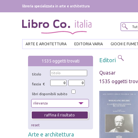
libreria specializzata in arte e architettura
ARTE E ARCHITETTURA
EDITORIA VARIA
GIOCHI E FUME
Editori
1535
oggetti trovati
Quasar
titolo
1535 oggetti trov
fascia €
libri disponibili subito
reset
Arte e architettura