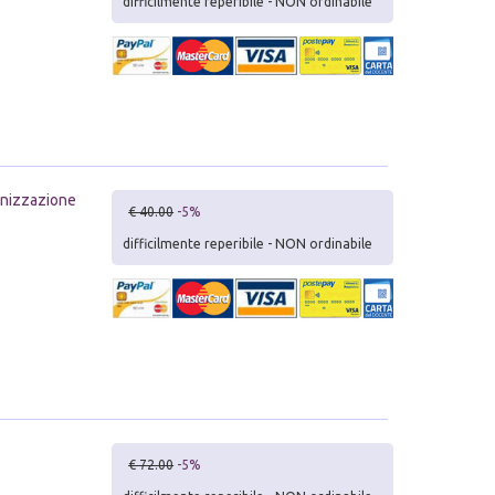
difficilmente reperibile - NON ordinabile
lonizzazione
€ 40.00
-5%
difficilmente reperibile - NON ordinabile
€ 72.00
-5%