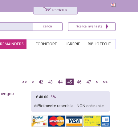
articoli: 0 pz.
REMAINDERS
FORNITORE
LIBRERIE
BIBLIOTECHE
<<
<
42
43
44
45
46
47
>
>>
Convegno
€ 40.00
-5%
difficilmente reperibile - NON ordinabile