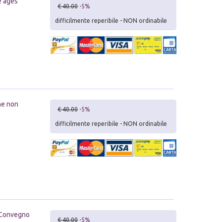
e ages
€ 40.00
-5%
difficilmente reperibile - NON ordinabile
ne non
€ 40.00
-5%
difficilmente reperibile - NON ordinabile
° Convegno
€ 40.00
-5%