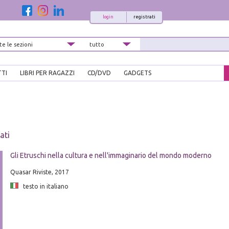
login
registrati
TTI
LIBRI PER RAGAZZI
CD/DVD
GADGETS
ati
Gli Etruschi nella cultura e nell'immaginario del mondo moderno
Quasar Riviste, 2017
testo in italiano