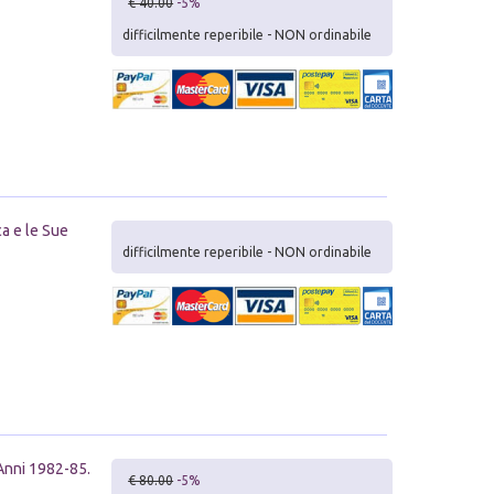
€ 40.00
-5%
difficilmente reperibile - NON ordinabile
ca e le Sue
difficilmente reperibile - NON ordinabile
 Anni 1982-85.
€ 80.00
-5%