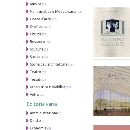
Musica
(7)
Numismatica e Medaglistica
(22)
Opere d'Arte
(10)
Oreficeria
(3)
Pittura
(53)
Restauro
(40)
Scultura
(53)
Storia
(142)
Storia dell'architettura
(46)
Teatro
(11)
Tessuti
(3)
Urbanistica e Viabilità
(58)
Vetro
(23)
Editoria varia
Amministrazione
(1)
Diritto
(3)
Economia
(8)