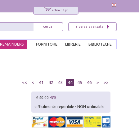
articoli: 0 pz.
REMAINDERS
FORNITORE
LIBRERIE
BIBLIOTECHE
<<
<
41
42
43
44
45
46
>
>>
€ 40.00
-5%
difficilmente reperibile - NON ordinabile