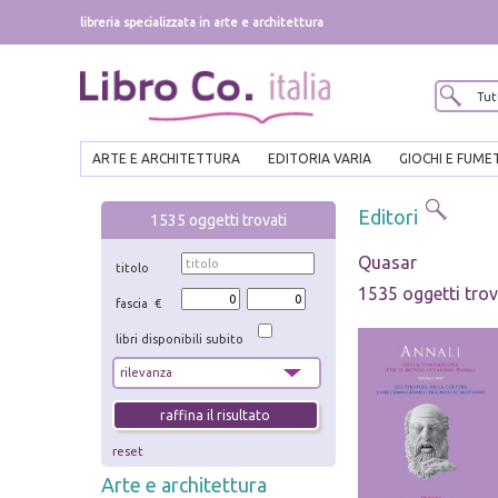
libreria specializzata in arte e architettura
ARTE E ARCHITETTURA
EDITORIA VARIA
GIOCHI E FUME
Editori
1535
oggetti trovati
Quasar
titolo
1535 oggetti trov
fascia €
libri disponibili subito
reset
Arte e architettura