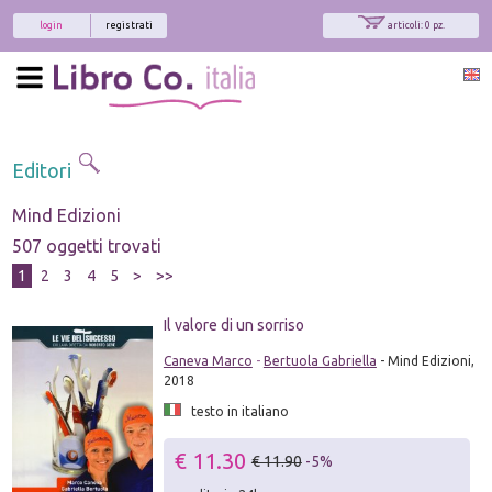
login
registrati
articoli: 0 pz.
Editori
Mind Edizioni
507 oggetti trovati
1
2
3
4
5
>
>>
Il valore di un sorriso
Caneva Marco
-
Bertuola Gabriella
- Mind Edizioni,
2018
testo in italiano
€ 11.30
€ 11.90
-5%