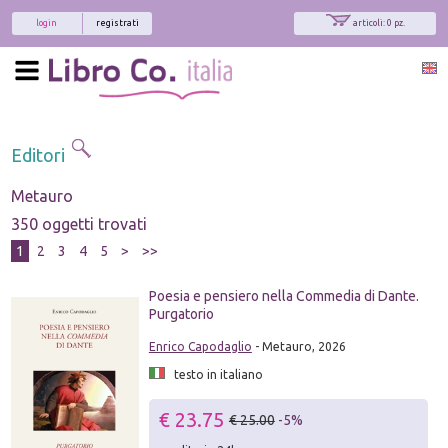
login
registrati
articoli: 0 pz.
Editori
Metauro
350 oggetti trovati
1
2
3
4
5
>
>>
Poesia e pensiero nella Commedia di Dante.
Purgatorio
Enrico Capodaglio
- Metauro, 2026
testo in italiano
€ 23.75
€ 25.00
-5%