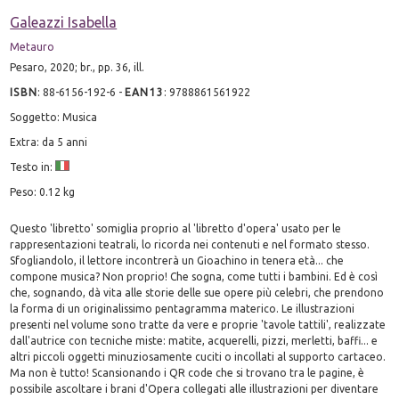
Galeazzi Isabella
Metauro
Pesaro, 2020; br., pp. 36, ill.
ISBN
:
88-6156-192-6
-
EAN13
:
9788861561922
Soggetto: Musica
Extra: da 5 anni
Testo in:
Peso: 0.12 kg
Questo 'libretto' somiglia proprio al 'libretto d'opera' usato per le
rappresentazioni teatrali, lo ricorda nei contenuti e nel formato stesso.
Sfogliandolo, il lettore incontrerà un Gioachino in tenera età... che
compone musica? Non proprio! Che sogna, come tutti i bambini. Ed è così
che, sognando, dà vita alle storie delle sue opere più celebri, che prendono
la forma di un originalissimo pentagramma materico. Le illustrazioni
presenti nel volume sono tratte da vere e proprie 'tavole tattili', realizzate
dall'autrice con tecniche miste: matite, acquerelli, pizzi, merletti, baffi... e
altri piccoli oggetti minuziosamente cuciti o incollati al supporto cartaceo.
Ma non è tutto! Scansionando i QR code che si trovano tra le pagine, è
possibile ascoltare i brani d'Opera collegati alle illustrazioni per diventare