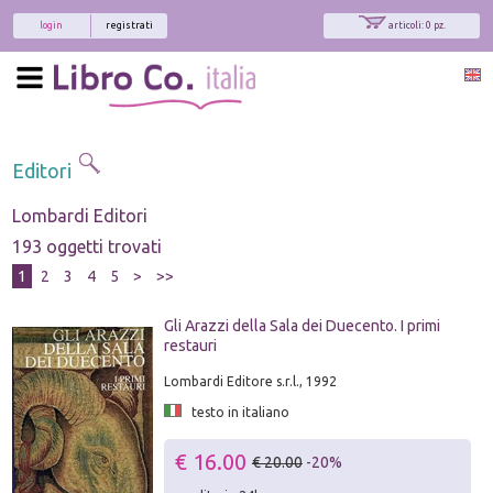
login
registrati
articoli: 0 pz.
Editori
Lombardi Editori
193 oggetti trovati
1
2
3
4
5
>
>>
Gli Arazzi della Sala dei Duecento. I primi
restauri
Lombardi Editore s.r.l., 1992
testo in italiano
€ 16.00
€ 20.00
-20%