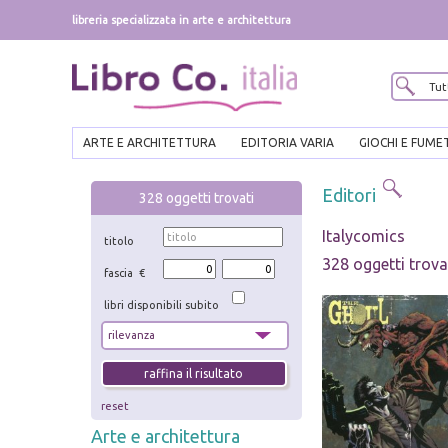
libreria specializzata in arte e architettura
ARTE E ARCHITETTURA
EDITORIA VARIA
GIOCHI E FUME
Editori
328
oggetti trovati
Italycomics
titolo
328 oggetti trova
fascia €
libri disponibili subito
reset
Arte e architettura