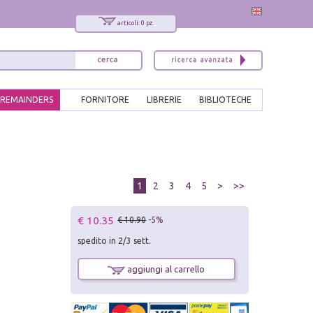
articoli: 0 pz.
REMAINDERS
FORNITORE
LIBRERIE
BIBLIOTECHE
1
2
3
4
5
>
>>
€ 10.35
€ 10.90
-5%
spedito in 2/3 sett.
aggiungi al carrello