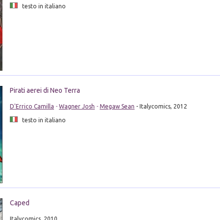
testo in italiano
Pirati aerei di Neo Terra
D'Errico Camilla
-
Wagner Josh
-
Megaw Sean
- Italycomics, 2012
testo in italiano
Caped
Italycomics, 2010