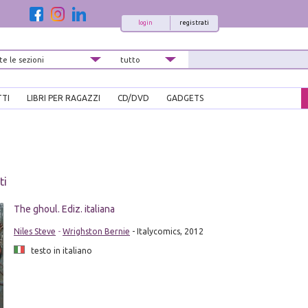
login
registrati
TTI
LIBRI PER RAGAZZI
CD/DVD
GADGETS
ti
The ghoul. Ediz. italiana
Niles Steve
-
Wrighston Bernie
- Italycomics, 2012
testo in italiano