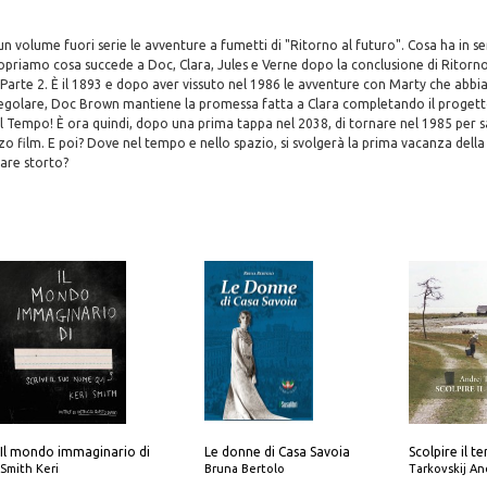
n volume fuori serie le avventure a fumetti di "Ritorno al futuro". Cosa ha in ser
priamo cosa succede a Doc, Clara, Jules e Verne dopo la conclusione di Ritorno 
arte 2. È il 1893 e dopo aver vissuto nel 1986 le avventure con Marty che abbi
 regolare, Doc Brown mantiene la promessa fatta a Clara completando il progett
el Tempo! È ora quindi, dopo una prima tappa nel 2038, di tornare nel 1985 per s
rzo film. E poi? Dove nel tempo e nello spazio, si svolgerà la prima vacanza dell
are storto?
Il mondo immaginario di
Le donne di Casa Savoia
Smith Keri
Bruna Bertolo
Tarkovskij An