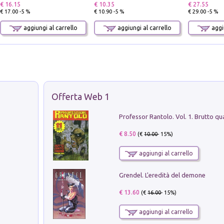
€ 16.15
€ 10.35
€ 27.55
€ 17.00 -5 %
€ 10.90 -5 %
€ 29.00 -5 %
aggiungi al carrello
aggiungi al carrello
aggiu
Offerta Web 1
€ 8.50
(€
10.00
- 15%)
aggiungi al carrello
Grendel. L'eredità del demone
€ 13.60
(€
16.00
- 15%)
aggiungi al carrello