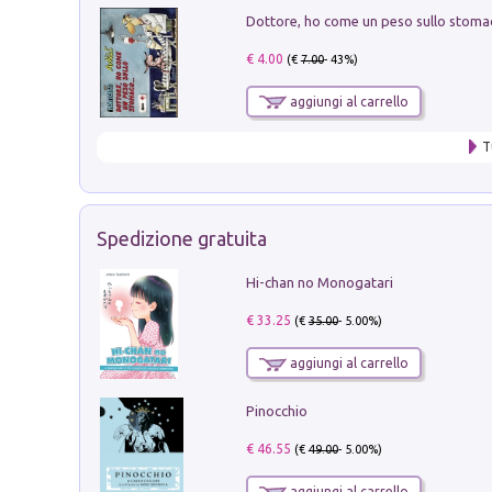
€ 4.00
(€
7.00
- 43%)
aggiungi al carrello
T
Spedizione gratuita
Hi-chan no Monogatari
€ 33.25
(€
35.00
- 5.00%)
aggiungi al carrello
Pinocchio
€ 46.55
(€
49.00
- 5.00%)
aggiungi al carrello