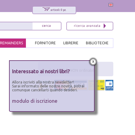
articoli: 0 pz.
REMAINDERS
FORNITORE
LIBRERIE
BIBLIOTECHE
x
Interessato ai nostri libri?
non disponibile - NON ordinabile
Allora iscriviti alla nostra newsletter!
Sarai informato delle nostre novità, potrai
comunque cancellarti quando desideri.
modulo di iscrizione