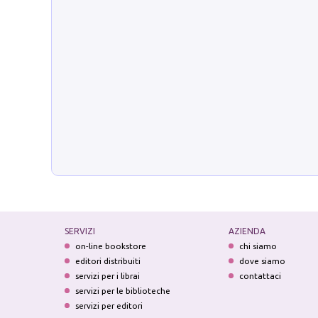
SERVIZI
AZIENDA
on-line bookstore
chi siamo
editori distribuiti
dove siamo
servizi per i librai
contattaci
servizi per le biblioteche
servizi per editori