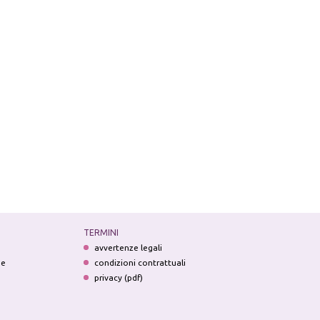
TERMINI
avvertenze legali
ne
condizioni contrattuali
privacy (pdf)