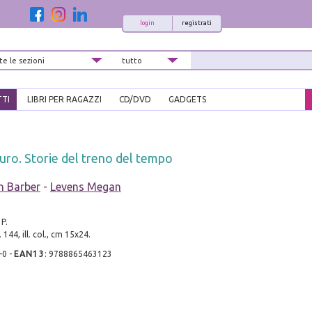
login
registrati
TTI
LIBRI PER RAGAZZI
CD/DVD
GADGETS
turo. Storie del treno del tempo
n Barber
-
Levens Megan
 P.
 144, ill. col., cm 15x24.
-0
-
EAN13
:
9788865463123