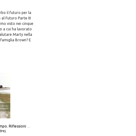
bo il futuro per la
al Futuro Parte III
amo visto nei cinque
o a cui ha lavorato
alutare Marty nella
a famiglia Brown? E
Scolpire il tempo. Riflessioni sul cinema.
drej