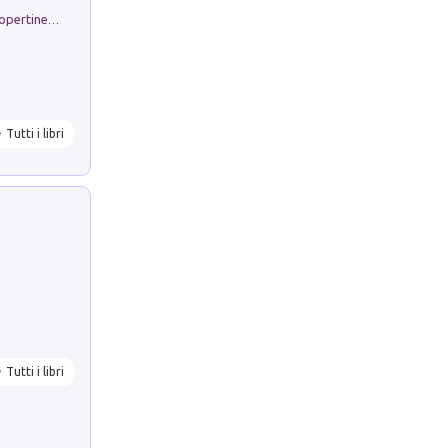
Rambloc. Ricarmbio quaderno per copertine ad anelli. Righe A/4. Conf. 5 pz
Tutti i libri
Tutti i libri