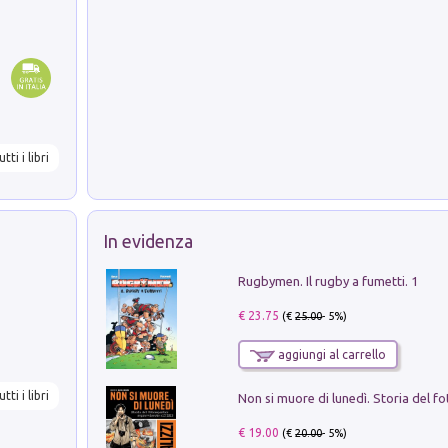
utti i libri
In evidenza
Rugbymen. Il rugby a fumetti. 1
€ 23.75
(€
25.00
- 5%)
aggiungi al carrello
utti i libri
€ 19.00
(€
20.00
- 5%)