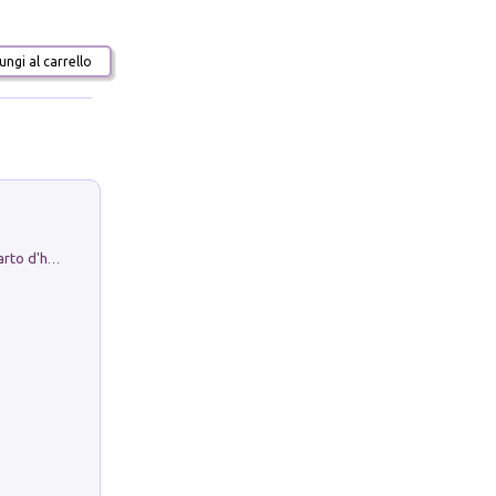
ngi al carrello
Professor Rantolo. Vol. 1. Brutto quarto d'horror