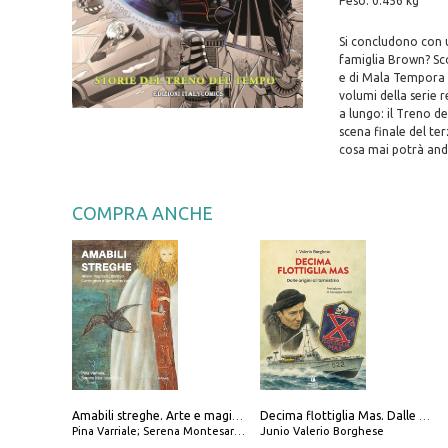
Peso: 0.456 kg
Si concludono con u
famiglia Brown? Sco
e di Mala Tempora P
volumi della serie
a lungo: il Treno d
scena finale del te
cosa mai potrà and
COMPRA ANCHE
Amabili streghe. Arte e magie di Leonora Carrington e Remedios Varo
Decima flottiglia Mas. Dalle origini all'armistizio
Pina Varriale; Serena Montesarchio
Junio Valerio Borghese