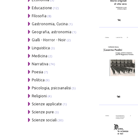
(3)
Educazione
(12)
Filosofia
(8)
Gastronomia, Cucina
(1)
Geografia, astronomia
(1)
Gialli - Horror - Noir
(2)
Linguistica
(3)
Medicina
(2)
Narrativa
(74)
Poesia
(7)
Politica
(9)
Psicologia, psicoanalisi
(5)
Religioni
(4)
Scienze applicate
(1)
Scienze pure
(3)
Scienze sociali
(30)