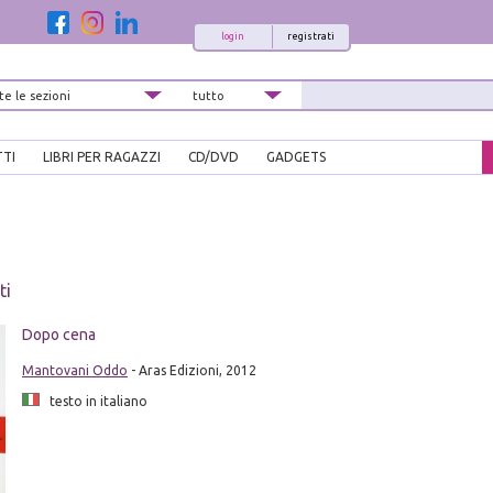
login
registrati
TTI
LIBRI PER RAGAZZI
CD/DVD
GADGETS
ti
Dopo cena
Mantovani Oddo
- Aras Edizioni, 2012
testo in italiano