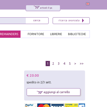
articoli: 0 pz.
REMAINDERS
FORNITORE
LIBRERIE
BIBLIOTECHE
1
2
3
4
5
>
>>
€ 20.00
spedito in 2/3 sett.
aggiungi al carrello