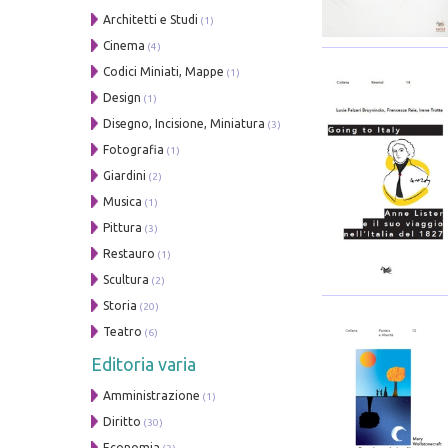
Architetti e Studi
(1)
Cinema
(4)
Codici Miniati, Mappe
(1)
Design
(1)
Disegno, Incisione, Miniatura
(3)
Fotografia
(1)
Giardini
(2)
Musica
(1)
Pittura
(3)
Restauro
(1)
Scultura
(2)
Storia
(20)
Teatro
(6)
Editoria varia
Amministrazione
(1)
Diritto
(30)
Economia