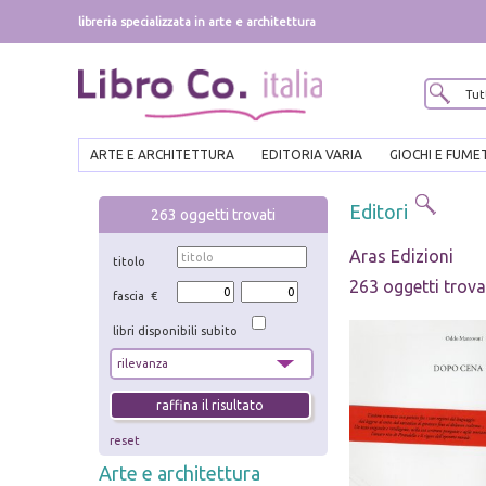
libreria specializzata in arte e architettura
ARTE E ARCHITETTURA
EDITORIA VARIA
GIOCHI E FUME
Editori
263
oggetti trovati
Aras Edizioni
titolo
263 oggetti trova
fascia €
libri disponibili subito
reset
Arte e architettura