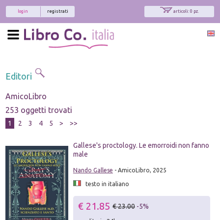
login
registrati
articoli: 0 pz.
Editori
AmicoLibro
253 oggetti trovati
1
2
3
4
5
>
>>
Gallese's proctology. Le emorroidi non fanno
male
Nando Gallese
- AmicoLibro, 2025
testo in italiano
€ 21.85
€ 23.00
-5%