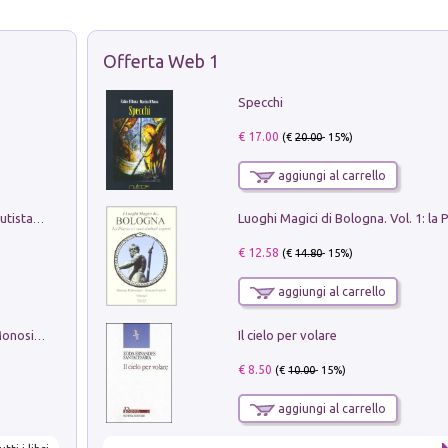
Offerta Web 1
Specchi
€ 17.00
(€
20.00
- 15%)
aggiungi al carrello
Pietro Bellotti Detto Canaletty. Un Vedutista Veneziano nella Francia dell'Ancien Régime
€ 12.58
(€
14.80
- 15%)
aggiungi al carrello
Il cielo per volare
La seduzione del gusto con Pipero & Monosilio
€ 8.50
(€
10.00
- 15%)
aggiungi al carrello