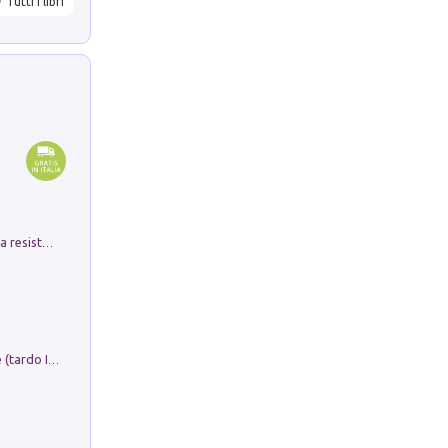
Tutti i libri
Memorial Santa Giulia. Sculture per la resistenza Monchio di Palagano
Sofiana. In Sicilia centro-meridionale (tardo III-metà IX secolo d.C.): dall'agro-town tardo-imperiale al villaggio medio-bizantino. Nuova ediz.