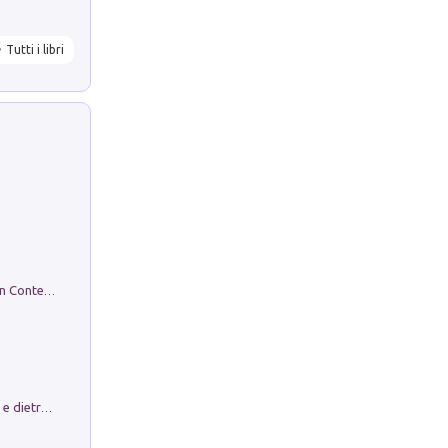
Tutti i libri
in alto! Livello A1. Con CD-Audio. Con Contenuto digitale per accesso on line
Conte e Mattarella. Sul palcoscenico e dietro le quinte del Quirinale. Un racconto sulle istituzioni