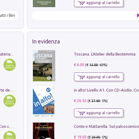
aggiungi al carrello
utti i libri
In evidenza
Toscana. L'Atelier della Bestemmia
L'orientalizzante a Capua. Contesti e materiali dagli scavi di Werner Johannowsky nella necropoli di Fornaci. Nuova ediz.
€ 6.00
(€
15.00
- 60%)
aggiungi al carrello
Ricerche dei dottorandi in storia dell'arte della Sapienza
€ 26.50
(€
27.90
- 5%)
aggiungi al carrello
I monumenti funerari del Lazio antico. Con cartella con tavole
€ 19.00
(€
20.00
- 5%)