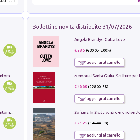
utti i libri
Bollettino novità distribuite 31/07/2026
Angela Brandys. Outta Love
€ 28.5
(€
30.00
- 5.00%)
aggiungi al carrello
Ruderi delle ville Romano Sabine nei dintorni di Poggio Mirteto. Illustrati dal dott.re prof.re cav.re Ercole Nardi regio ispettore degli scavi e monumenti. Anno 1885. Tavole e studio. Con 25 tavole fuori testo in cartella editoriale
€ 26.60
(€
28.00
- 5%)
aggiungi al carrello
Ruderi delle ville Romano Sabine nei dintorni di Poggio Mirteto. Illustrati dal dott.re prof.re cav.re Ercole Nardi regio ispettore degli scavi e monumenti. Anno 1885
€ 71.25
(€
75.00
- 5%)
aggiungi al carrello