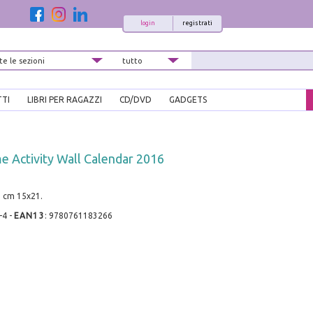
login
registrati
TTI
LIBRI PER RAGAZZI
CD/DVD
GADGETS
e Activity Wall Calendar 2016
, cm 15x21.
-4
-
EAN13
:
9780761183266