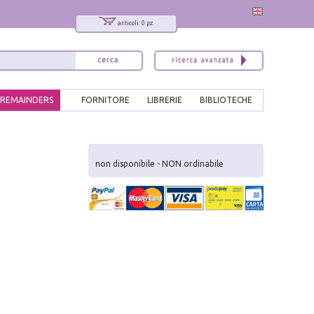
articoli: 0 pz.
REMAINDERS
FORNITORE
LIBRERIE
BIBLIOTECHE
x
Interessato ai nostri libri?
non disponibile - NON ordinabile
Allora iscriviti alla nostra newsletter!
Sarai informato delle nostre novità, potrai
comunque cancellarti quando desideri.
modulo di iscrizione