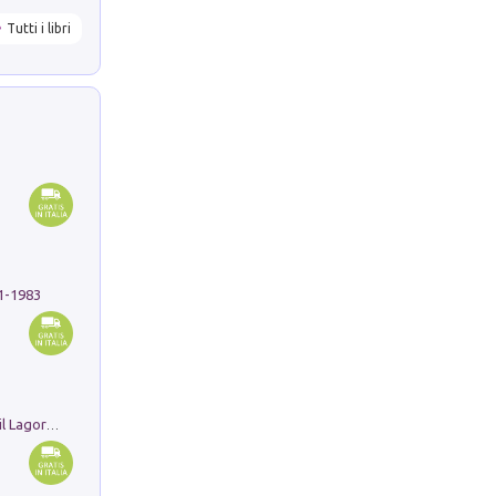
Tutti i libri
91-1983
Pastori. Sguardi contemporanei tra il Lagorai e la pianura. Ediz. illustrata