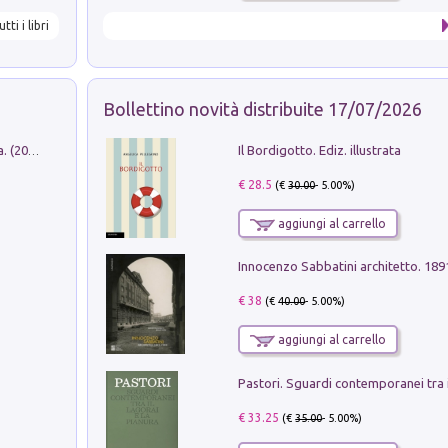
utti i libri
Bollettino novità distribuite 17/07/2026
Il Bordigotto. Ediz. illustrata
Dromos. Libro periodico di architettura. (2026). Vol. 15: Post-model
€ 28.5
(€
30.00
- 5.00%)
aggiungi al carrello
Innocenzo Sabbatini architetto. 18
€ 38
(€
40.00
- 5.00%)
aggiungi al carrello
€ 33.25
(€
35.00
- 5.00%)