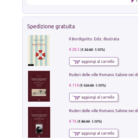
T
Spedizione gratuita
Il Bordigotto. Ediz. illustrata
€ 28.5
(€
30.00
- 5.00%)
aggiungi al carrello
€ 114
(€
120.00
- 5.00%)
aggiungi al carrello
€ 76
(€
80.00
- 5.00%)
aggiungi al carrello