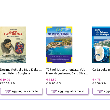
Decima flottiglia Mas. Dalle origini all'armistizio
777 Adriatico orientale. Vol. 1: Istria, Costa della Dalmazia da Smrika a Zara, Isole del Quarnaro, Pag, Arcipelaghi di Zara, Sibenico e Incoronate
Junio Valerio Borghese
Piero Magnabosco; Dario Silvestro; Marco Sbrizzi
€ 19.00
€ 51.30
€ 4.75
€ 20.00 -5 %
€ 54.00 -5 %
€ 5.00 -5 %
aggiungi al carrello
aggiungi al carrello
aggiu