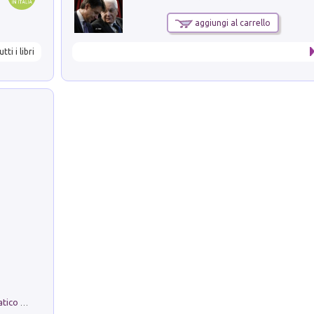
aggiungi al carrello
utti i libri
La comparsa. Perché il partito democratico non è mai nato