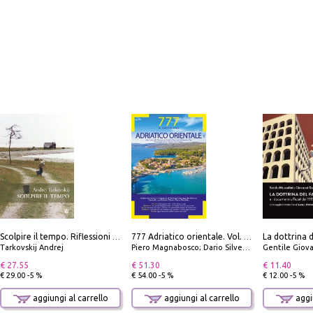
Scolpire il tempo. Riflessioni sul cinema.
777 Adriatico orientale. Vol. 1: Istria, Costa della Dalmazia da Smrika a Zara, Isole del Quarnaro, Pag, Arcipelaghi di Zara, Sibenico e Incoronate
Tarkovskij Andrej
Piero Magnabosco; Dario Silvestro; Marco Sbrizzi
Gentile Giovan
€ 27.55
€ 51.30
€ 11.40
€ 29.00 -5 %
€ 54.00 -5 %
€ 12.00 -5 %
aggiungi al carrello
aggiungi al carrello
aggiu