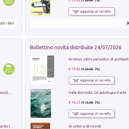
€ 19.00
(€
20.00
- 5%)
aggiungi al carrello
utti i libri
Bollettino novità distribuite 24/07/2026
€ 19.00
(€
20.00
- 5%)
aggiungi al carrello
Valle Bormida. Un'antologia d'arte
Memorial Santa Giulia. Sculture per la resistenza Monchio di Palagano
€ 14.25
(€
15.00
- 5%)
aggiungi al carrello
Di colori e di ricordi
Sofiana. In Sicilia centro-meridionale (tardo III-metà IX secolo d.C.): dall'agro-town tardo-imperiale al villaggio medio-bizantino. Nuova ediz.