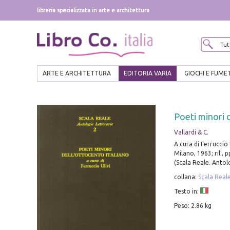
libreria specializzata in arte e architettura
ARTE E ARCHITETTURA
EDITORIA VARIA
GIOCHI E FUME
Poeti minori 
Vallardi & C.
A cura di Ferruccio U
Milano, 1963; ril., 
(Scala Reale. Antolo
collana:
Scala Reale
Testo in:
Peso: 2.86 kg