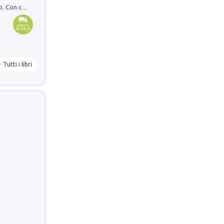
I monumenti funerari del Lazio antico. Con cartella con tavole
Tutti i libri