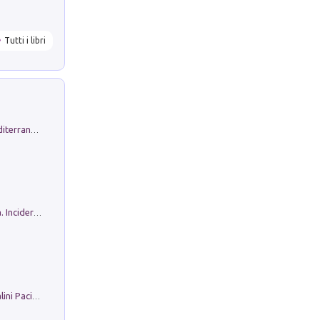
Tutti i libri
Byrsa. Scritti sull''Antico Oriente Mediterraneo. 45-46/2024
Ho Camminato Alla Luce Della Storia. Incidere per Pasolini. Quaderni di Incisione Contemporanea n 30
Il Filo Della Pace. Storia di Ezio Bartalini Pacifista