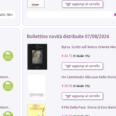
aggiungi al carrello
utti i libri
Bollettino novità distribuite 07/08/2026
€ 42.75
(€
45.00
- 5%)
aggiungi al carrello
Ruderi delle ville Romano Sabine nei dintorni di Poggio Mirteto. Illustrati dal dott.re prof.re cav.re Ercole Nardi regio ispettore degli scavi e monumenti. Anno 1885. Tavole e studio. Con 25 tavole fuori testo in cartella editoriale
€ 28.50
(€
30.00
- 5%)
aggiungi al carrello
Ruderi delle ville Romano Sabine nei dintorni di Poggio Mirteto. Illustrati dal dott.re prof.re cav.re Ercole Nardi regio ispettore degli scavi e monumenti. Anno 1885