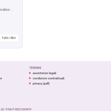
La comparsa. Perché il partito democratico non è mai nato
Tutti i libri
TERMINI
avvertenze legali
ne
condizioni contrattuali
privacy (pdf)
.62 - P.IVA IT 00527630479