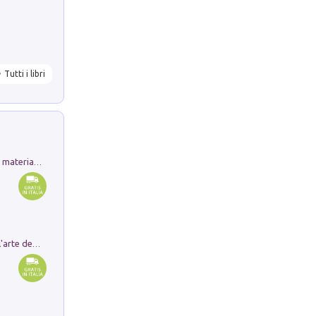
Tutti i libri
L'orientalizzante a Capua. Contesti e materiali dagli scavi di Werner Johannowsky nella necropoli di Fornaci. Nuova ediz.
Ricerche dei dottorandi in storia dell'arte della Sapienza