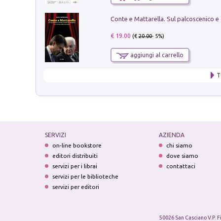
€ 19.00
(€
20.00
- 5%)
aggiungi al carrello
T
SERVIZI
AZIENDA
on-line bookstore
chi siamo
editori distribuiti
dove siamo
servizi per i librai
contattaci
servizi per le biblioteche
servizi per editori
50026 San Casciano V.P. F