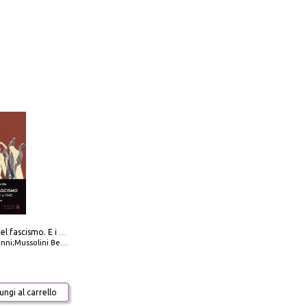
La dottrina del fascismo. E i documenti ufficiali dal 1919 al 1945
ni;Mussolini Benito
ngi al carrello