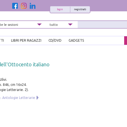
login
registrati
TTI
LIBRI PER RAGAZZI
CD/DVD
GADGETS
dell'Ottocento italiano
livi.
pp. 846, cm 16x24.
gie Letterarie. 2).
. Antologie Letterarie