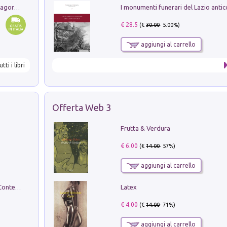
Pastori. Sguardi contemporanei tra il Lagorai e la pianura. Ediz. illustrata
€ 28.5
(€
30.00
- 5.00%)
aggiungi al carrello
utti i libri
Offerta Web 3
Frutta & Verdura
€ 6.00
(€
14.00
- 57%)
aggiungi al carrello
Latex
in alto! Livello A1. Con CD-Audio. Con Contenuto digitale per accesso on line
€ 4.00
(€
14.00
- 71%)
aggiungi al carrello