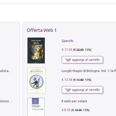
Offerta Web 1
Specchi
€ 17.00
(€
20.00
- 15%)
aggiungi al carrello
Pietro Bellotti Detto Canaletty. Un Vedutista Veneziano nella Francia dell'Ancien Régime
€ 12.58
(€
14.80
- 15%)
aggiungi al carrello
Il cielo per volare
La seduzione del gusto con Pipero & Monosilio
€ 8.50
(€
10.00
- 15%)