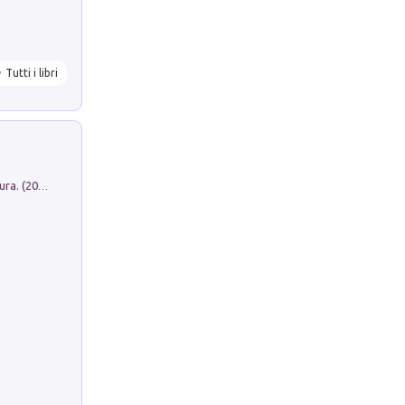
Tutti i libri
Dromos. Libro periodico di architettura. (2026). Vol. 15: Post-model