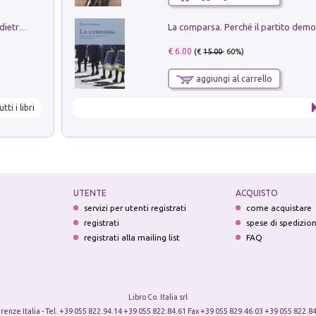
Conte e Mattarella. Sul palcoscenico e dietro le quinte del Quirinale. Un racconto sulle istituzioni
€ 6.00
(€
15.00
- 60%)
aggiungi al carrello
utti i libri
UTENTE
ACQUISTO
servizi per utenti registrati
come acquistare
registrati
spese di spedizio
registrati alla mailing list
FAQ
Libro Co. Italia srl
irenze Italia - Tel. +39 055 822.94.14 +39 055 822.84.61 Fax +39 055 829.46.03 +39 055 822.84