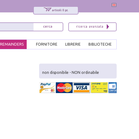
articoli: 0 pz.
REMAINDERS
FORNITORE
LIBRERIE
BIBLIOTECHE
x
Interessato ai nostri libri?
non disponibile - NON ordinabile
Allora iscriviti alla nostra newsletter!
Sarai informato delle nostre novità, potrai
comunque cancellarti quando desideri.
modulo di iscrizione