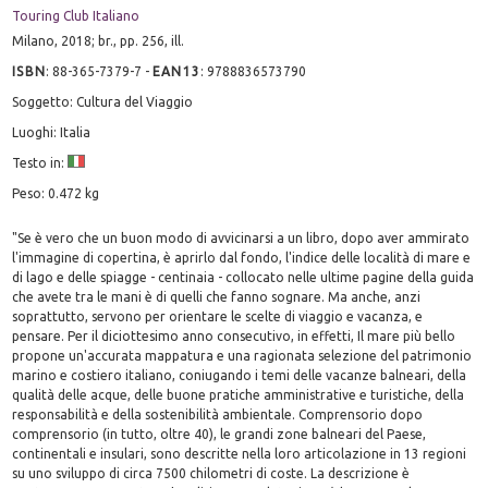
Touring Club Italiano
Milano, 2018; br., pp. 256, ill.
ISBN
:
88-365-7379-7
-
EAN13
:
9788836573790
Soggetto: Cultura del Viaggio
Luoghi: Italia
Testo in:
Peso: 0.472 kg
"Se è vero che un buon modo di avvicinarsi a un libro, dopo aver ammirato
l'immagine di copertina, è aprirlo dal fondo, l'indice delle località di mare e
di lago e delle spiagge - centinaia - collocato nelle ultime pagine della guida
che avete tra le mani è di quelli che fanno sognare. Ma anche, anzi
soprattutto, servono per orientare le scelte di viaggio e vacanza, e
pensare. Per il diciottesimo anno consecutivo, in effetti, Il mare più bello
propone un'accurata mappatura e una ragionata selezione del patrimonio
marino e costiero italiano, coniugando i temi delle vacanze balneari, della
qualità delle acque, delle buone pratiche amministrative e turistiche, della
responsabilità e della sostenibilità ambientale. Comprensorio dopo
comprensorio (in tutto, oltre 40), le grandi zone balneari del Paese,
continentali e insulari, sono descritte nella loro articolazione in 13 regioni
su uno sviluppo di circa 7500 chilometri di coste. La descrizione è