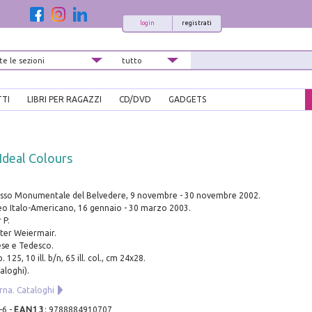
login
registrati
TTI
LIBRI PER RAGAZZI
CD/DVD
GADGETS
 Ideal Colours
esso Monumentale del Belvedere, 9 novembre - 30 novembre 2002.
eo Italo-Americano, 16 gennaio - 30 marzo 2003.
 P.
eter Weiermair.
lese e Tedesco.
. 125, 10 ill. b/n, 65 ill. col., cm 24x28.
aloghi).
na. Cataloghi
-6
-
EAN13
:
9788884910707