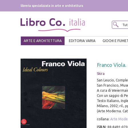
libreria specializzata in arte e architettura
ARTE E ARCHITETTURA
EDITORIA VARIA
GIOCHI E FUME
Franco Viola.
Skira
San Leucio, Compl
San Francisco, Mus
A cura di Weiermair
Con un saggio di P
Testo Italiano, Ing
Milano, 2002; ril., pp
(Arte Moderna. Cat
collana:
Arte Moder
ISBN
:
88-8491-070