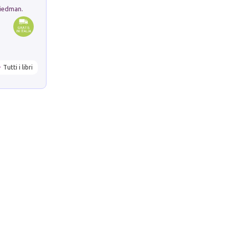
riedman.
Tutti i libri