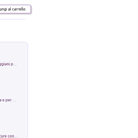
ngi al carrello
La Porta Filosofica di Claudio Parmiggiani per il Sacro Eremo di Camaldoli
Obbedisco. Garibaldi Eroe per Scelta e per Destino
Arie per Carlo Broschi Farinelli. Partiture con riduzione per clavicembalo (o pianoforte). Seconda serie. Vol. 5