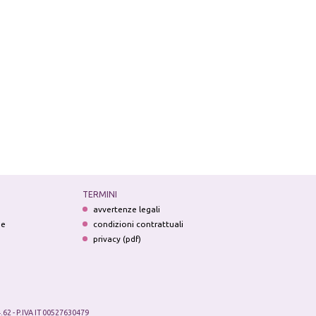
TERMINI
avvertenze legali
ne
condizioni contrattuali
privacy (pdf)
.62 - P.IVA IT 00527630479