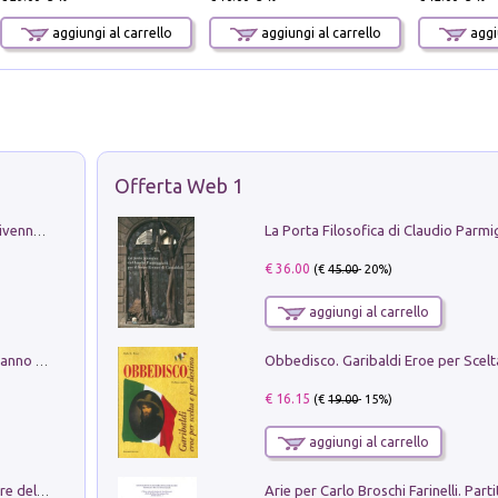
aggiungi al carrello
aggiungi al carrello
aggiu
Offerta Web 1
Get the led out. Come i Led Zeppelin divennero la più grande band del mondo
€ 36.00
(€
45.00
- 20%)
aggiungi al carrello
Con questa faccia qui. Le canzoni che hanno fatto la storia di Ligabue
€ 16.15
(€
19.00
- 15%)
aggiungi al carrello
Klose dell'altro mondo. Miro il pescatore del goal