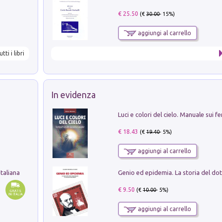
€ 25.50
(€
30.00
- 15%)
aggiungi al carrello
utti i libri
In evidenza
€ 18.43
(€
19.40
- 5%)
aggiungi al carrello
taliana
€ 9.50
(€
10.00
- 5%)
aggiungi al carrello