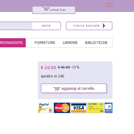
articoli: 0 pz.
REMAINDERS
FORNITORE
LIBRERIE
BIBLIOTECHE
x
€ 20.00
€ 43.00
-53%
Interessato ai nostri libri?
spedito in 24h
Allora iscriviti alla nostra newsletter!
Sarai informato delle nostre novità, potrai
aggiungi al carrello
comunque cancellarti quando desideri.
modulo di iscrizione