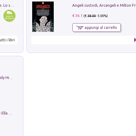
Angeli custodi, Arcangeli e Milton F
Santissima Trinità e divina proporzione. Lo studio della proporzione nell'arte come ricerca del mistero trinitario
€ 36.1
(€
38.00
- 5.00%)
aggiungi al carrello
utti i libri
The Nicolas. Restoration Tales in a Family History
Fortunate Objects. Selections from the Ella Fontanals-Cisneros Collection. Objetos Afortunados. Selección de la Colección Ella Fontanals-Cisneros