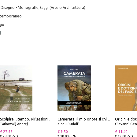
 Disegno - Monografie,Saggi (Arte o Architettura)
ontemporaneo
ogo
Origini e dot
Scolpire il tempo. Riflessioni sul cinema.
Camerata. Il mio onore si chiama fedeltà
Tarkovskij Andrej
Kinau Rudolf
Giovanni Gen
€ 27.55
€ 9.50
€ 11.40
€ 29.00 -5 %
€ 10.00 -5 %
€ 12.00 -5 %