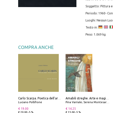
Soggetto: Pittura e
Periodo: 1960- C
Luoghi: Nessun Lu
Testo in:
Peso: 1.069 kg
COMPRA ANCHE
Carlo Scarpa. Poetica dell'arredo. Tavoli e sedie-Poetics of furniture. Tables and chairs. Ediz. bilingue
Amabili streghe. Arte e magie di Leonora Carrington e Remedios Varo
Luciano Pollifrone
Pina Varriale; Serena Montesarchio
€ 19.00
€ 14.25
€ 20.00 -5 %
€ 15.00 -5 %