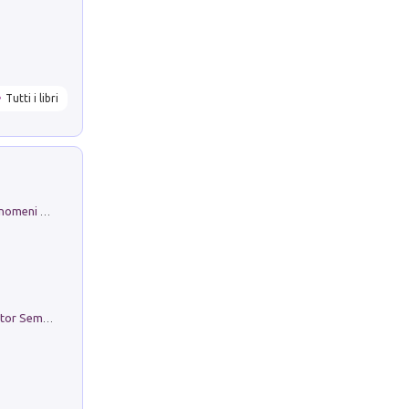
Tutti i libri
Luci e colori del cielo. Manuale sui fenomeni ottici che si verificano in atmosfera, nella scienza e nella storia: come osservarli e fotografarli
Genio ed epidemia. La storia del dottor Semmelweis, il Salvatore delle Madri