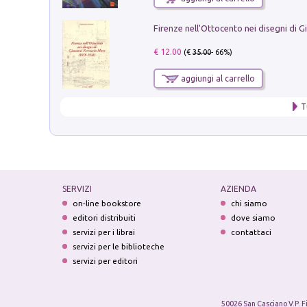
€ 12.00
(€
35.00
- 66%)
aggiungi al carrello
T
SERVIZI
AZIENDA
on-line bookstore
chi siamo
editori distribuiti
dove siamo
servizi per i librai
contattaci
servizi per le biblioteche
servizi per editori
50026 San Casciano V.P. F