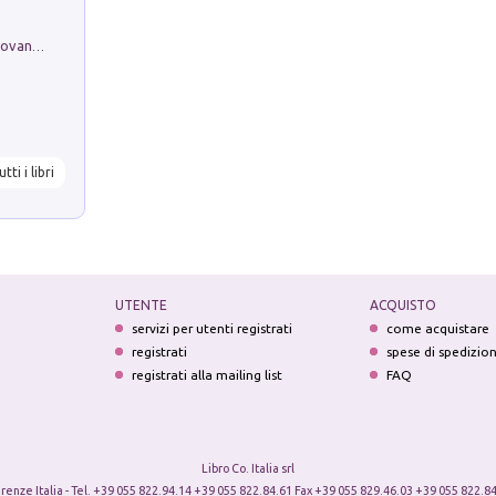
Firenze nell'Ottocento nei disegni di Giovanni Ferruccio Moro (1859­1948)
utti i libri
UTENTE
ACQUISTO
servizi per utenti registrati
come acquistare
registrati
spese di spedizio
registrati alla mailing list
FAQ
Libro Co. Italia srl
irenze Italia - Tel. +39 055 822.94.14 +39 055 822.84.61 Fax +39 055 829.46.03 +39 055 822.84