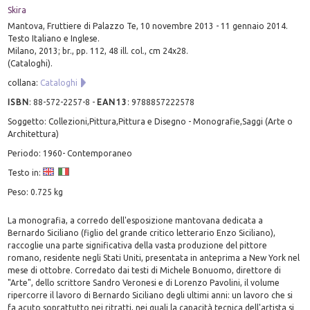
Skira
Mantova, Fruttiere di Palazzo Te, 10 novembre 2013 - 11 gennaio 2014.
Testo Italiano e Inglese.
Milano, 2013; br., pp. 112, 48 ill. col., cm 24x28.
(Cataloghi).
collana:
Cataloghi
ISBN
:
88-572-2257-8
-
EAN13
:
9788857222578
Soggetto: Collezioni,Pittura,Pittura e Disegno - Monografie,Saggi (Arte o
Architettura)
Periodo: 1960- Contemporaneo
Testo in:
Peso: 0.725 kg
La monografia, a corredo dell'esposizione mantovana dedicata a
Bernardo Siciliano (figlio del grande critico letterario Enzo Siciliano),
raccoglie una parte significativa della vasta produzione del pittore
romano, residente negli Stati Uniti, presentata in anteprima a New York nel
mese di ottobre. Corredato dai testi di Michele Bonuomo, direttore di
"Arte", dello scrittore Sandro Veronesi e di Lorenzo Pavolini, il volume
ripercorre il lavoro di Bernardo Siciliano degli ultimi anni: un lavoro che si
fa acuto soprattutto nei ritratti, nei quali la capacità tecnica dell'artista si