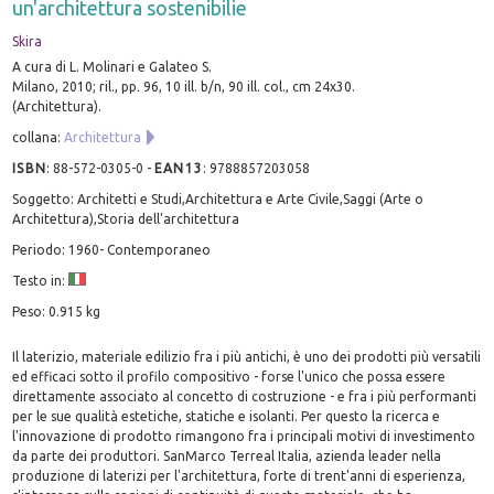
un'architettura sostenibilie
Skira
A cura di L. Molinari e Galateo S.
Milano, 2010; ril., pp. 96, 10 ill. b/n, 90 ill. col., cm 24x30.
(Architettura).
collana:
Architettura
ISBN
:
88-572-0305-0
-
EAN13
:
9788857203058
Soggetto: Architetti e Studi,Architettura e Arte Civile,Saggi (Arte o
Architettura),Storia dell'architettura
Periodo: 1960- Contemporaneo
Testo in:
Peso: 0.915 kg
Il laterizio, materiale edilizio fra i più antichi, è uno dei prodotti più versatili
ed efficaci sotto il profilo compositivo - forse l'unico che possa essere
direttamente associato al concetto di costruzione - e fra i più performanti
per le sue qualità estetiche, statiche e isolanti. Per questo la ricerca e
l'innovazione di prodotto rimangono fra i principali motivi di investimento
da parte dei produttori. SanMarco Terreal Italia, azienda leader nella
produzione di laterizi per l'architettura, forte di trent'anni di esperienza,