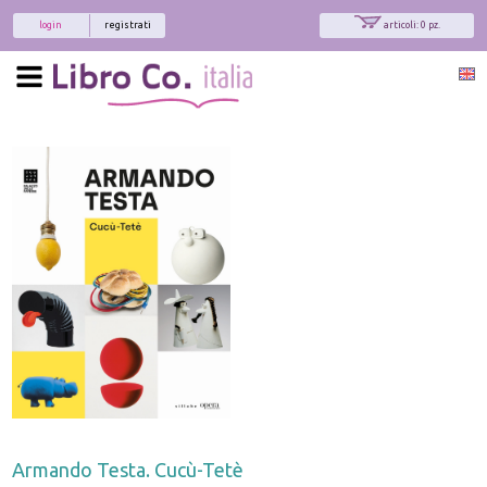
login
registrati
articoli: 0 pz.
Armando Testa. Cucù-Tetè