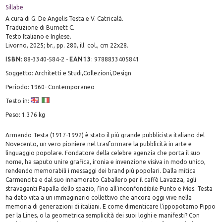
Sillabe
A cura di G. De Angelis Testa e V. Catricalà.
Traduzione di Burnett C.
Testo Italiano e Inglese.
Livorno, 2025; br., pp. 280, ill. col., cm 22x28.
ISBN
:
88-3340-584-2
-
EAN13
:
9788833405841
Soggetto: Architetti e Studi,Collezioni,Design
Periodo: 1960- Contemporaneo
Testo in:
Peso: 1.376 kg
Armando Testa (1917-1992) è stato il più grande pubblicista italiano del
Novecento, un vero pioniere nel trasformare la pubblicità in arte e
linguaggio popolare. Fondatore della celebre agenzia che porta il suo
nome, ha saputo unire grafica, ironia e invenzione visiva in modo unico,
rendendo memorabili i messaggi dei brand più popolari. Dalla mitica
Carmencita e dal suo innamorato Caballero per il caffè Lavazza, agli
stravaganti Papalla dello spazio, fino all'inconfondibile Punto e Mes. Testa
ha dato vita a un immaginario collettivo che ancora oggi vive nella
memoria di generazioni di italiani. E come dimenticare l'ippopotamo Pippo
per la Lines, o la geometrica semplicità dei suoi loghi e manifesti? Con