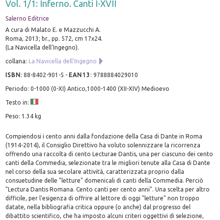
Vol. 1/1: Inferno. Canti I-XVII
Salerno Editrice
A cura di Malato E. e Mazzucchi A.
Roma, 2013; br., pp. 572, cm 17x24.
(La Navicella dell'Ingegno).
collana:
La Navicella dell'Ingegno
ISBN
:
88-8402-901-5
-
EAN13
:
9788884029010
Periodo: 0-1000 (0-XI) Antico,1000-1400 (XII-XIV) Medioevo
Testo in:
Peso: 1.34 kg
Compiendosi i cento anni dalla fondazione della Casa di Dante in Roma
(1914-2014), il Consiglio Direttivo ha voluto solennizzare la ricorrenza
offrendo una raccolta di cento Lecturae Dantis, una per ciascuno dei cento
canti della Commedia, selezionate tra le migliori tenute alla Casa di Dante
nel corso della sua secolare attività, caratterizzata proprio dalla
consuetudine delle "letture" domenicali di canti della Commedia. Perciò
"Lectura Dantis Romana. Cento canti per cento anni". Una scelta per altro
difficile, per l'esigenza di offrire al lettore di oggi "letture" non troppo
datate, nella bibliografia critica oppure (o anche) dal progresso del
dibattito scientifico, che ha imposto alcuni criteri oggettivi di selezione,