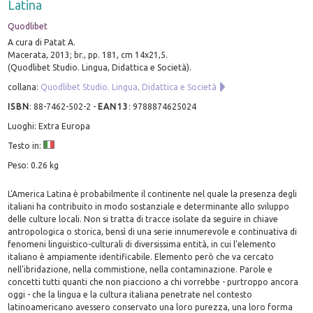
Latina
Quodlibet
A cura di Patat A.
Macerata, 2013; br., pp. 181, cm 14x21,5.
(Quodlibet Studio. Lingua, Didattica e Società).
collana:
Quodlibet Studio. Lingua, Didattica e Società
ISBN
:
88-7462-502-2
-
EAN13
:
9788874625024
Luoghi: Extra Europa
Testo in:
Peso: 0.26 kg
L'America Latina è probabilmente il continente nel quale la presenza degli
italiani ha contribuito in modo sostanziale e determinante allo sviluppo
delle culture locali. Non si tratta di tracce isolate da seguire in chiave
antropologica o storica, bensì di una serie innumerevole e continuativa di
fenomeni linguistico-culturali di diversissima entità, in cui l'elemento
italiano è ampiamente identificabile. Elemento però che va cercato
nell'ibridazione, nella commistione, nella contaminazione. Parole e
concetti tutti quanti che non piacciono a chi vorrebbe - purtroppo ancora
oggi - che la lingua e la cultura italiana penetrate nel contesto
latinoamericano avessero conservato una loro purezza, una loro forma