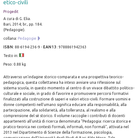
etico-civili
Progedit
A cura di G. Elia.
Bari, 2014; br., pp. 184.
(Pedagogie).
collana:
Pedagogie
ISBN
:
88-6194-236-9
-
EAN13
:
9788861942363
Testo in:
Peso: 0.88 kg
Attraverso un'indagine storico-comparata e una prospettiva teorico-
pedagogica, questa collettanea ha inteso avviare una riflessione sul
sistema scuola, in questo momento al centro di un vivace dibattito politico-
culturale e sociale, in grado di favorire e promuovere percorsi formativi
finalizzati alla costruzione di saperi e valori etico-civili. Formare uomini e
donne competenti nell'umano significa educare alla responsabilità, alla
partecipazione, alla solidarietà, alla tolleranza, al realismo e alla
comprensione del sé storico. Il volume raccoglie i contributi di docenti
appartenenti all'unità di ricerca denominata "Pedagogia: ricerca storica e
pratico-teorica nei contesti formali, informali, non formali", attivata nel
2013 nel Dipartimento di Scienze della formazione, psicologia,
comunicazione dell'Università degli Studi di Bari Aldo Moro. Tale