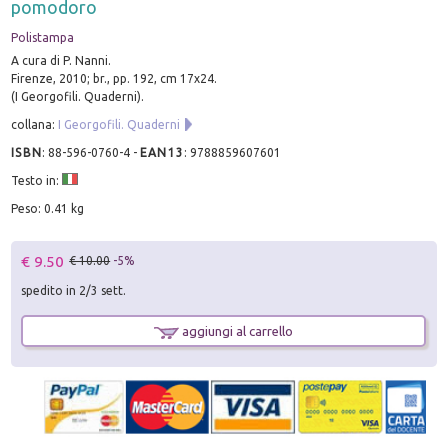
pomodoro
Polistampa
A cura di P. Nanni.
Firenze, 2010; br., pp. 192, cm 17x24.
(I Georgofili. Quaderni).
collana:
I Georgofili. Quaderni
ISBN
:
88-596-0760-4
-
EAN13
:
9788859607601
Testo in:
Peso: 0.41 kg
€ 9.50
€ 10.00
-5%
spedito in 2/3 sett.
aggiungi al carrello