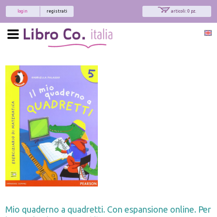
login
registrati
articoli: 0 pz.
Mio quaderno a quadretti. Con espansione online. Per