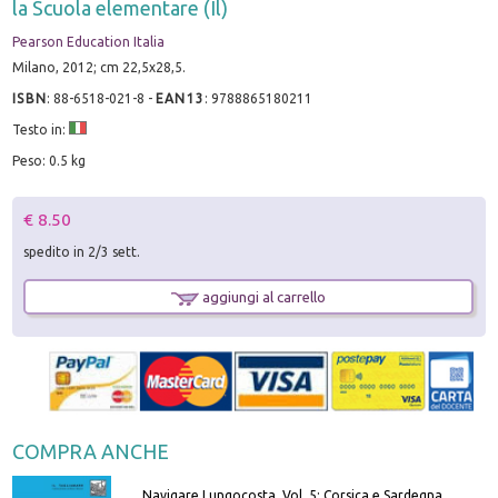
la Scuola elementare (Il)
Pearson Education Italia
Milano, 2012; cm 22,5x28,5.
ISBN
:
88-6518-021-8
-
EAN13
:
9788865180211
Testo in:
Peso: 0.5 kg
€ 8.50
spedito in 2/3 sett.
aggiungi al carrello
COMPRA ANCHE
Navigare Lungocosta. Vol. 5: Corsica e Sardegna