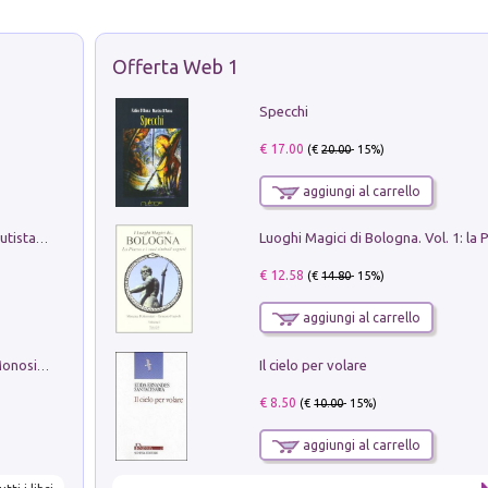
Offerta Web 1
Specchi
€ 17.00
(€
20.00
- 15%)
aggiungi al carrello
Pietro Bellotti Detto Canaletty. Un Vedutista Veneziano nella Francia dell'Ancien Régime
€ 12.58
(€
14.80
- 15%)
aggiungi al carrello
Il cielo per volare
La seduzione del gusto con Pipero & Monosilio
€ 8.50
(€
10.00
- 15%)
aggiungi al carrello