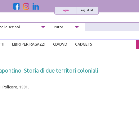
login
registrati
TTI
LIBRI PER RAGAZZI
CD/DVD
GADGETS
apontino. Storia di due territori coloniali
i Policoro, 1991.