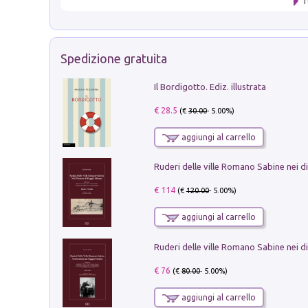
T
Spedizione gratuita
Il Bordigotto. Ediz. illustrata
€ 28.5
(€
30.00
- 5.00%)
aggiungi al carrello
€ 114
(€
120.00
- 5.00%)
aggiungi al carrello
€ 76
(€
80.00
- 5.00%)
aggiungi al carrello