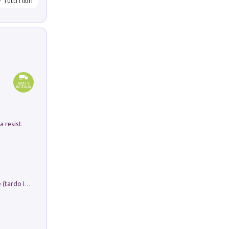
Tutti i libri
Memorial Santa Giulia. Sculture per la resistenza Monchio di Palagano
Sofiana. In Sicilia centro-meridionale (tardo III-metà IX secolo d.C.): dall'agro-town tardo-imperiale al villaggio medio-bizantino. Nuova ediz.