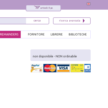
articoli: 0 pz.
REMAINDERS
FORNITORE
LIBRERIE
BIBLIOTECHE
x
Interessato ai nostri libri?
non disponibile - NON ordinabile
Allora iscriviti alla nostra newsletter!
Sarai informato delle nostre novità, potrai
comunque cancellarti quando desideri.
modulo di iscrizione