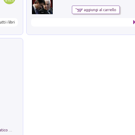
aggiungi al carrello
utti i libri
La comparsa. Perché il partito democratico non è mai nato