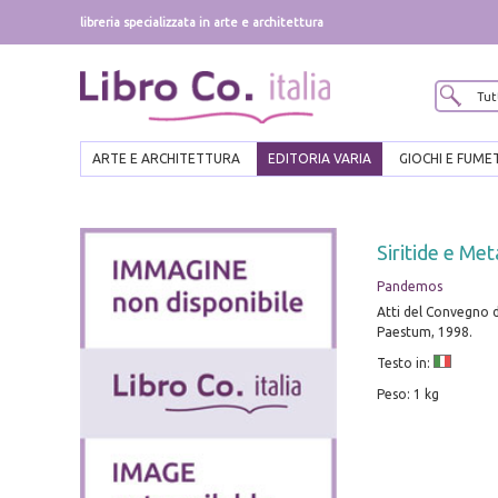
libreria specializzata in arte e architettura
ARTE E ARCHITETTURA
EDITORIA VARIA
GIOCHI E FUME
Siritide e Met
Pandemos
Atti del Convegno d
Paestum, 1998.
Testo in:
Peso: 1 kg