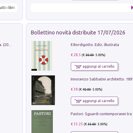
utti i libri
Bollettino novità distribuite 17/07/2026
Il Bordigotto. Ediz. illustrata
Dromos. Libro periodico di architettura. (2026). Vol. 15: Post-model
€ 28.5
(€
30.00
- 5.00%)
aggiungi al carrello
Innocenzo Sabbatini architetto. 18
€ 38
(€
40.00
- 5.00%)
aggiungi al carrello
€ 33.25
(€
35.00
- 5.00%)