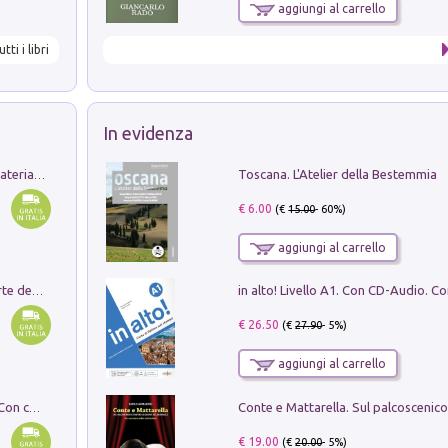
aggiungi al carrello
utti i libri
In evidenza
Toscana. L'Atelier della Bestemmia
L'orientalizzante a Capua. Contesti e materiali dagli scavi di Werner Johannowsky nella necropoli di Fornaci. Nuova ediz.
€ 6.00
(€
15.00
- 60%)
aggiungi al carrello
Ricerche dei dottorandi in storia dell'arte della Sapienza
€ 26.50
(€
27.90
- 5%)
aggiungi al carrello
I monumenti funerari del Lazio antico. Con cartella con tavole
€ 19.00
(€
20.00
- 5%)