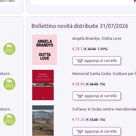
utti i libri
Bollettino novità distribuite 31/07/2026
Angela Brandys. Outta Love
€ 28.5
(€
30.00
- 5.00%)
aggiungi al carrello
Ruderi delle ville Romano Sabine nei dintorni di Poggio Mirteto. Illustrati dal dott.re prof.re cav.re Ercole Nardi regio ispettore degli scavi e monumenti. Anno 1885. Tavole e studio. Con 25 tavole fuori testo in cartella editoriale
€ 26.60
(€
28.00
- 5%)
aggiungi al carrello
Ruderi delle ville Romano Sabine nei dintorni di Poggio Mirteto. Illustrati dal dott.re prof.re cav.re Ercole Nardi regio ispettore degli scavi e monumenti. Anno 1885
€ 71.25
(€
75.00
- 5%)
aggiungi al carrello