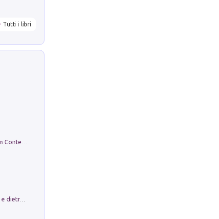
Tutti i libri
in alto! Livello A1. Con CD-Audio. Con Contenuto digitale per accesso on line
Conte e Mattarella. Sul palcoscenico e dietro le quinte del Quirinale. Un racconto sulle istituzioni