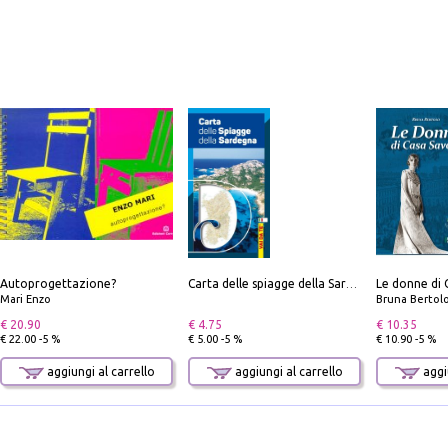
Autoprogettazione?
Le donne di 
Carta delle spiagge della Sardegna. Con custodia
Mari Enzo
Bruna Bertol
€ 20.90
€ 4.75
€ 10.35
€ 22.00 -5 %
€ 5.00 -5 %
€ 10.90 -5 %
aggiungi al carrello
aggiungi al carrello
aggiu