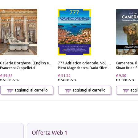
Galleria Borghese. [English edition]
777 Adriatico orientale. Vol. 2: Costa della Dalmazia da Zara a Molunat, Isole della Dalmazia Meridionale e Montenegro
Francesca Cappelletti
Piero Magnabosco; Dario Silvestro; Marco Sbrizzi
Kinau Rudolf
€ 59.85
€ 51.30
€ 9.50
€ 63.00 -5 %
€ 54.00 -5 %
€ 10.00 -5 %
aggiungi al carrello
aggiungi al carrello
aggiu
Offerta Web 1