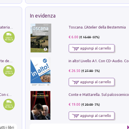
In evidenza
Toscana. L'Atelier della Bestemmia
L'orientalizzante a Capua. Contesti e materiali dagli scavi di Werner Johannowsky nella necropoli di Fornaci. Nuova ediz.
€ 6.00
(€
15.00
- 60%)
aggiungi al carrello
Ricerche dei dottorandi in storia dell'arte della Sapienza
€ 26.50
(€
27.90
- 5%)
aggiungi al carrello
I monumenti funerari del Lazio antico. Con cartella con tavole
€ 19.00
(€
20.00
- 5%)
aggiungi al carrello
utti i libri