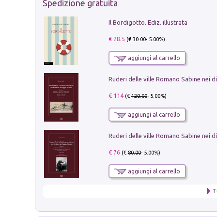
Spedizione gratuita
Il Bordigotto. Ediz. illustrata
€ 28.5
(€
30.00
- 5.00%)
aggiungi al carrello
€ 114
(€
120.00
- 5.00%)
aggiungi al carrello
€ 76
(€
80.00
- 5.00%)
aggiungi al carrello
T