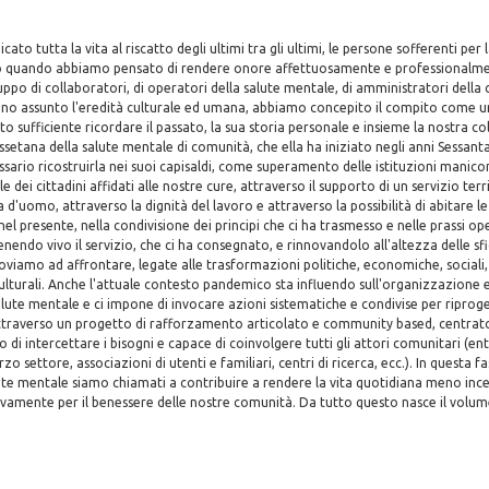
ato tutta la vita al riscatto degli ultimi tra gli ultimi, le persone sofferenti per l
to quando abbiamo pensato di rendere onore affettuosamente e professionalme
o di collaboratori, di operatori della salute mentale, di amministratori della c
anno assunto l'eredità culturale ed umana, abbiamo concepito il compito come u
to sufficiente ricordare il passato, la sua storia personale e insieme la nostra coll
ssetana della salute mentale di comunità, che ella ha iniziato negli anni Sessant
sario ricostruirla nei suoi capisaldi, come superamento delle istituzioni manico
e dei cittadini affidati alle nostre cure, attraverso il supporto di un servizio terr
a d'uomo, attraverso la dignità del lavoro e attraverso la possibilità di abitare 
nel presente, nella condivisione dei principi che ci ha trasmesso e nelle prassi o
ndo vivo il servizio, che ci ha consegnato, e rinnovandolo all'altezza delle sf
oviamo ad affrontare, legate alle trasformazioni politiche, economiche, sociali, 
lturali. Anche l'attuale contesto pandemico sta influendo sull'organizzazione e 
 salute mentale e ci impone di invocare azioni sistematiche e condivise per riprog
 attraverso un progetto di rafforzamento articolato e community based, centrat
do di intercettare i bisogni e capace di coinvolgere tutti gli attori comunitari (enti
rzo settore, associazioni di utenti e familiari, centri di ricerca, ecc.). In questa fa
ute mentale siamo chiamati a contribuire a rendere la vita quotidiana meno ince
vamente per il benessere delle nostre comunità. Da tutto questo nasce il volum