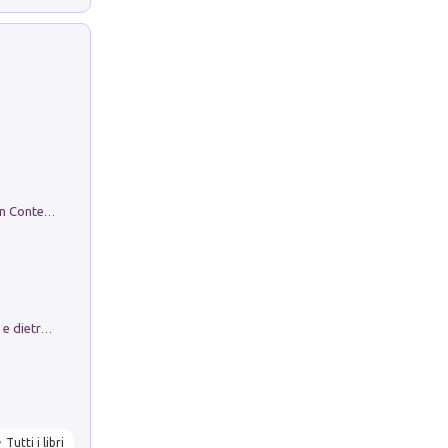
in alto! Livello A1. Con CD-Audio. Con Contenuto digitale per accesso on line
Conte e Mattarella. Sul palcoscenico e dietro le quinte del Quirinale. Un racconto sulle istituzioni
Tutti i libri