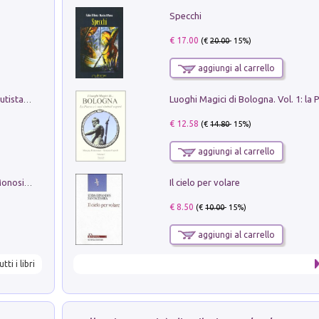
Specchi
€ 17.00
(€
20.00
- 15%)
aggiungi al carrello
Pietro Bellotti Detto Canaletty. Un Vedutista Veneziano nella Francia dell'Ancien Régime
€ 12.58
(€
14.80
- 15%)
aggiungi al carrello
Il cielo per volare
La seduzione del gusto con Pipero & Monosilio
€ 8.50
(€
10.00
- 15%)
aggiungi al carrello
utti i libri