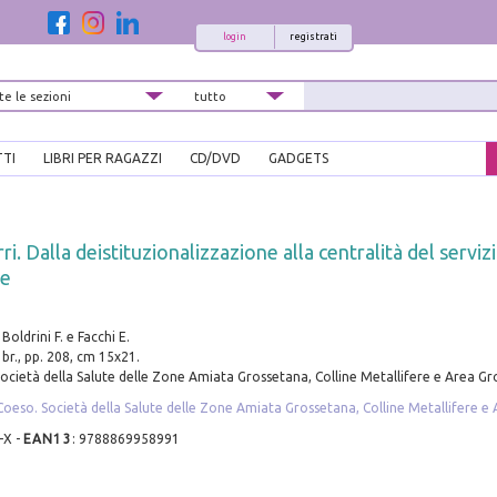
login
registrati
TTI
LIBRI PER RAGAZZI
CD/DVD
GADGETS
i. Dalla deistituzionalizzazione alla centralità del serviz
le
 Boldrini F. e Facchi E.
br., pp. 208, cm 15x21.
Società della Salute delle Zone Amiata Grossetana, Colline Metallifere e Area Gr
Coeso. Società della Salute delle Zone Amiata Grossetana, Colline Metallifere e
-X
-
EAN13
:
9788869958991