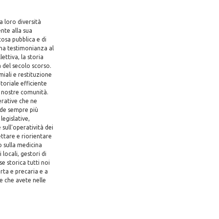
a loro diversità
nte alla sua
osa pubblica e di
na testimonianza al
ettiva, la storia
a del secolo scorso.
miali e restituzione
itoriale efficiente
le nostre comunità.
perative che ne
ide sempre più
legislative,
sull'operatività dei
ettare e riorientare
o sulla medicina
 locali, gestori di
se storica tutti noi
rta e precaria e a
e che avete nelle