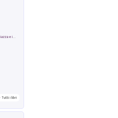
Luoghi Magici di Bologna. Vol. 1: la Piazza e i Suoi Simboli Segreti
Tutti i libri