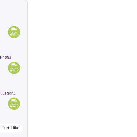
91-1983
Pastori. Sguardi contemporanei tra il Lagorai e la pianura. Ediz. illustrata
Tutti i libri