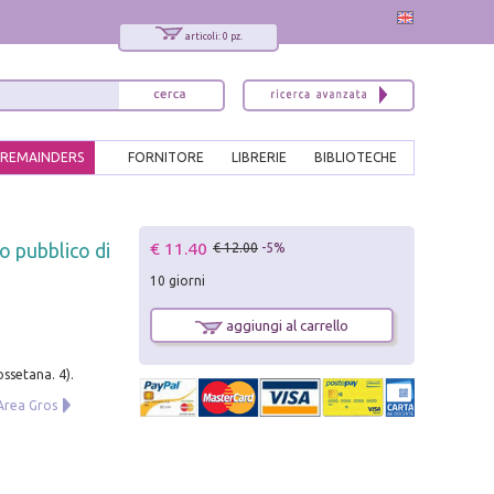
articoli: 0 pz.
REMAINDERS
FORNITORE
LIBRERIE
BIBLIOTECHE
x
€ 11.40
io pubblico di
€ 12.00
-5%
Interessato ai nostri libri?
10 giorni
Allora iscriviti alla nostra newsletter!
Sarai informato delle nostre novità, potrai
aggiungi al carrello
comunque cancellarti quando desideri.
modulo di iscrizione
ossetana. 4).
 Area Gros