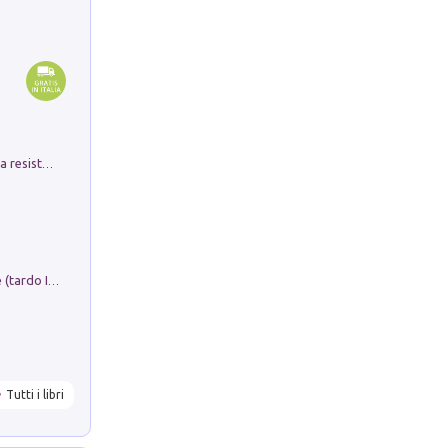
Memorial Santa Giulia. Sculture per la resistenza Monchio di Palagano
Sofiana. In Sicilia centro-meridionale (tardo III-metà IX secolo d.C.): dall'agro-town tardo-imperiale al villaggio medio-bizantino. Nuova ediz.
Tutti i libri