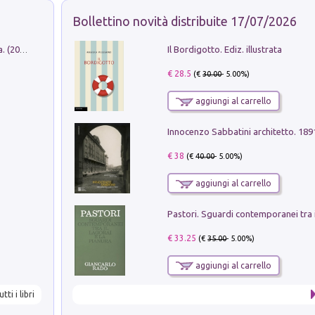
Bollettino novità distribuite 17/07/2026
Il Bordigotto. Ediz. illustrata
Dromos. Libro periodico di architettura. (2026). Vol. 15: Post-model
€ 28.5
(€
30.00
- 5.00%)
aggiungi al carrello
Innocenzo Sabbatini architetto. 18
€ 38
(€
40.00
- 5.00%)
aggiungi al carrello
€ 33.25
(€
35.00
- 5.00%)
aggiungi al carrello
utti i libri