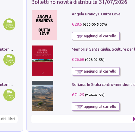
Bollettino novità distribuite 31/07/2026
Angela Brandys. Outta Love
€ 28.5
(€
30.00
- 5.00%)
aggiungi al carrello
Ruderi delle ville Romano Sabine nei dintorni di Poggio Mirteto. Illustrati dal dott.re prof.re cav.re Ercole Nardi regio ispettore degli scavi e monumenti. Anno 1885. Tavole e studio. Con 25 tavole fuori testo in cartella editoriale
€ 26.60
(€
28.00
- 5%)
aggiungi al carrello
Ruderi delle ville Romano Sabine nei dintorni di Poggio Mirteto. Illustrati dal dott.re prof.re cav.re Ercole Nardi regio ispettore degli scavi e monumenti. Anno 1885
€ 71.25
(€
75.00
- 5%)
aggiungi al carrello
utti i libri