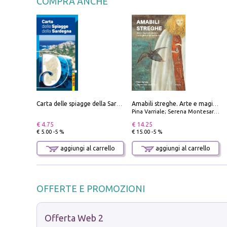
COMPRA ANCHE
Carta delle spiagge della Sardegna. Con custodia
Amabili streghe. Arte e magie di Leonora Carrington e Remedios Varo
Pina Varriale; Serena Montesarchio
€ 4.75
€ 14.25
€ 5.00 -5 %
€ 15.00 -5 %
aggiungi al carrello
aggiungi al carrello
OFFERTE E PROMOZIONI
Offerta Web 2