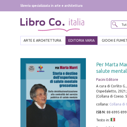
libreria specializzata in arte e architettura
ARTE E ARCHITETTURA
EDITORIA VARIA
GIOCHI E FUME
Per Marta Marr
salute menta
Pacini Editore
A cura di Corlito G.,
Ospedaletto, 2021; 
(Collana di Coeso. 
collana:
Collana di 
ISBN
:
88-6995-899
Testo in: