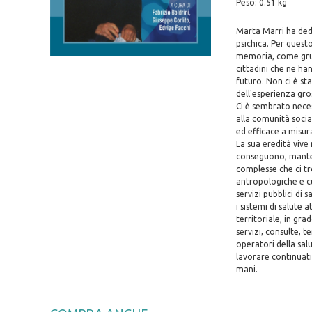
Peso: 0.51 kg
Marta Marri ha dedic
psichica. Per ques
memoria, come grupp
cittadini che ne h
futuro. Non ci è sta
dell'esperienza gro
Ci è sembrato neces
alla comunità social
ed efficace a misur
La sua eredità vive 
conseguono, mantene
complesse che ci tr
antropologiche e cu
servizi pubblici di
i sistemi di salute
territoriale, in gra
servizi, consulte, te
operatori della sal
lavorare continuati
mani.