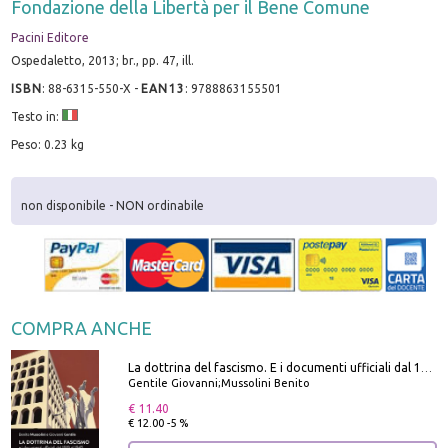
Fondazione della Libertà per il Bene Comune
Pacini Editore
Ospedaletto, 2013; br., pp. 47, ill.
ISBN
:
88-6315-550-X
-
EAN13
:
9788863155501
Testo in:
Peso: 0.23 kg
non disponibile - NON ordinabile
COMPRA ANCHE
La dottrina del fascismo. E i documenti ufficiali dal 1919 al 1945
Gentile Giovanni;Mussolini Benito
€ 11.40
€ 12.00 -5 %