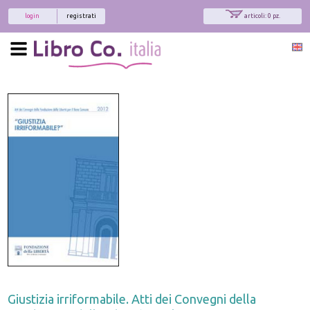
login
registrati
articoli: 0 pz.
Giustizia irriformabile. Atti dei Convegni della