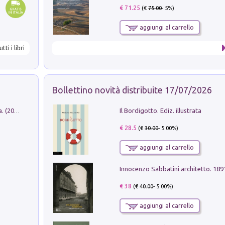
€ 71.25
(€
75.00
- 5%)
aggiungi al carrello
utti i libri
Bollettino novità distribuite 17/07/2026
Il Bordigotto. Ediz. illustrata
Dromos. Libro periodico di architettura. (2026). Vol. 15: Post-model
€ 28.5
(€
30.00
- 5.00%)
aggiungi al carrello
Innocenzo Sabbatini architetto. 18
€ 38
(€
40.00
- 5.00%)
aggiungi al carrello