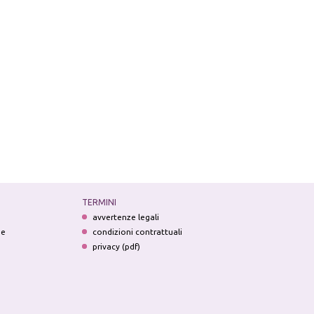
TERMINI
avvertenze legali
ne
condizioni contrattuali
privacy (pdf)