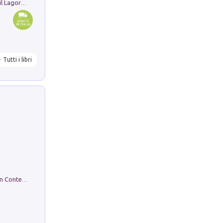
Pastori. Sguardi contemporanei tra il Lagorai e la pianura. Ediz. illustrata
Tutti i libri
in alto! Livello A1. Con CD-Audio. Con Contenuto digitale per accesso on line