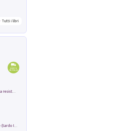
Tutti i libri
Memorial Santa Giulia. Sculture per la resistenza Monchio di Palagano
Sofiana. In Sicilia centro-meridionale (tardo III-metà IX secolo d.C.): dall'agro-town tardo-imperiale al villaggio medio-bizantino. Nuova ediz.