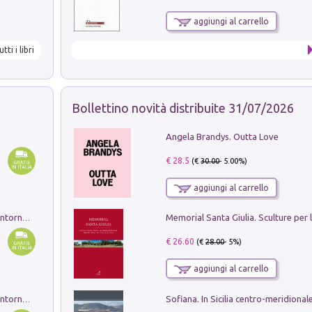
aggiungi al carrello
utti i libri
Bollettino novità distribuite 31/07/2026
Angela Brandys. Outta Love
€ 28.5
(€
30.00
- 5.00%)
aggiungi al carrello
Ruderi delle ville Romano Sabine nei dintorni di Poggio Mirteto. Illustrati dal dott.re prof.re cav.re Ercole Nardi regio ispettore degli scavi e monumenti. Anno 1885. Tavole e studio. Con 25 tavole fuori testo in cartella editoriale
€ 26.60
(€
28.00
- 5%)
aggiungi al carrello
Ruderi delle ville Romano Sabine nei dintorni di Poggio Mirteto. Illustrati dal dott.re prof.re cav.re Ercole Nardi regio ispettore degli scavi e monumenti. Anno 1885