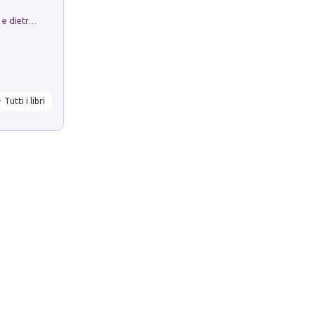
Conte e Mattarella. Sul palcoscenico e dietro le quinte del Quirinale. Un racconto sulle istituzioni
Tutti i libri