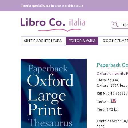
libreria specializzata in arte e architettura
ARTE E ARCHITETTURA
EDITORIA VARIA
GIOCHI E FUME
Paperback Ox
Oxford University P
Testo Inglese.
Oxford, 2004; br., 
ISBN
:
0-19-860887
Testo in:
Peso: 0.72 kg
Contains over 130,
font.