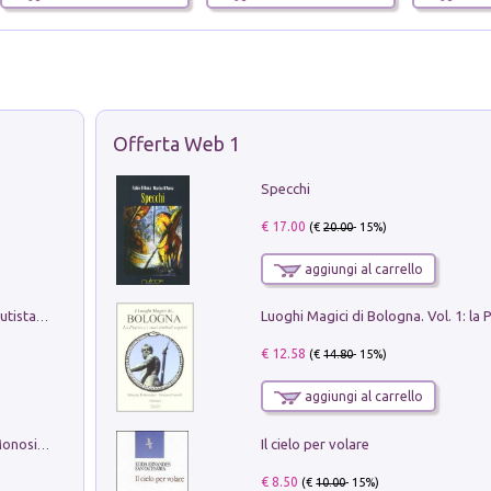
Offerta Web 1
Specchi
€ 17.00
(€
20.00
- 15%)
aggiungi al carrello
Pietro Bellotti Detto Canaletty. Un Vedutista Veneziano nella Francia dell'Ancien Régime
€ 12.58
(€
14.80
- 15%)
aggiungi al carrello
Il cielo per volare
La seduzione del gusto con Pipero & Monosilio
€ 8.50
(€
10.00
- 15%)