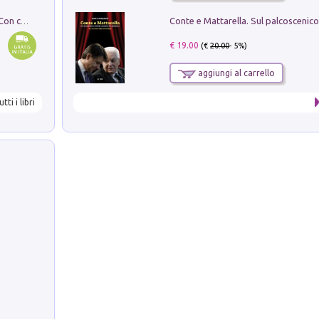
I monumenti funerari del Lazio antico. Con cartella con tavole
€ 19.00
(€
20.00
- 5%)
aggiungi al carrello
utti i libri