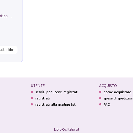
La comparsa. Perché il partito democratico non è mai nato
utti i libri
UTENTE
ACQUISTO
servizi per utenti registrati
come acquistare
registrati
spese di spedizio
registrati alla mailing list
FAQ
Libro Co. Italia srl