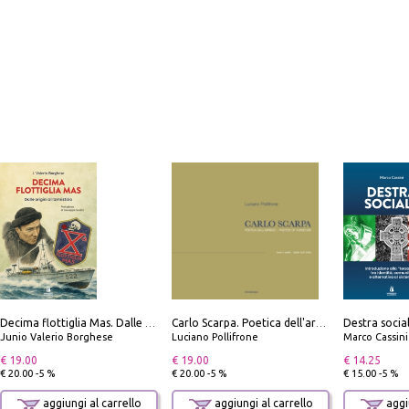
Decima flottiglia Mas. Dalle origini all'armistizio
Carlo Scarpa. Poetica dell'arredo. Tavoli e sedie-Poetics of furniture. Tables and chairs. Ediz. bilingue
Junio Valerio Borghese
Luciano Pollifrone
Marco Cassini
€ 19.00
€ 19.00
€ 14.25
€ 20.00 -5 %
€ 20.00 -5 %
€ 15.00 -5 %
aggiungi al carrello
aggiungi al carrello
aggiu