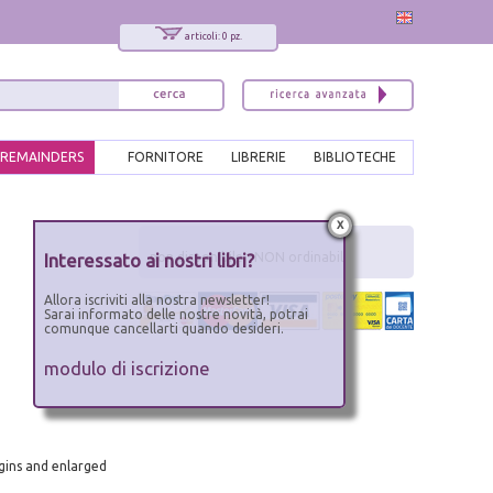
articoli: 0 pz.
REMAINDERS
FORNITORE
LIBRERIE
BIBLIOTECHE
x
Interessato ai nostri libri?
non disponibile - NON ordinabile
Allora iscriviti alla nostra newsletter!
Sarai informato delle nostre novità, potrai
comunque cancellarti quando desideri.
modulo di iscrizione
gins and enlarged