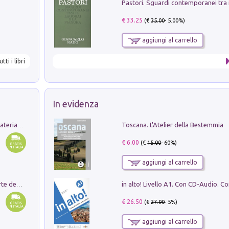
€ 33.25
(€
35.00
- 5.00%)
aggiungi al carrello
utti i libri
In evidenza
Toscana. L'Atelier della Bestemmia
L'orientalizzante a Capua. Contesti e materiali dagli scavi di Werner Johannowsky nella necropoli di Fornaci. Nuova ediz.
€ 6.00
(€
15.00
- 60%)
aggiungi al carrello
Ricerche dei dottorandi in storia dell'arte della Sapienza
€ 26.50
(€
27.90
- 5%)
aggiungi al carrello