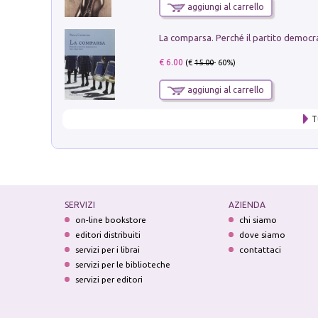
aggiungi al carrello
€ 6.00
(€
15.00
- 60%)
aggiungi al carrello
T
SERVIZI
AZIENDA
on-line bookstore
chi siamo
editori distribuiti
dove siamo
servizi per i librai
contattaci
servizi per le biblioteche
servizi per editori