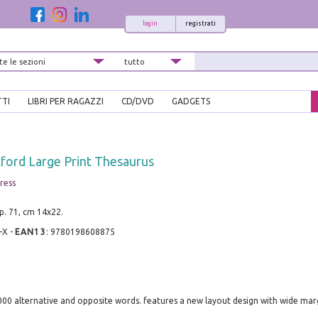
login
registrati
TTI
LIBRI PER RAGAZZI
CD/DVD
GADGETS
ford Large Print Thesaurus
ress
pp. 71, cm 14x22.
-X
-
EAN13
:
9780198608875
000 alternative and opposite words. features a new layout design with wide mar