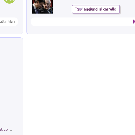
aggiungi al carrello
utti i libri
La comparsa. Perché il partito democratico non è mai nato