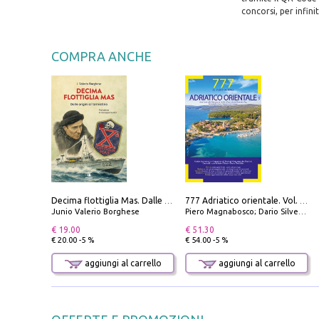
concorsi, per infin
COMPRA ANCHE
Decima flottiglia Mas. Dalle origini all'armistizio
777 Adriatico orientale. Vol. 1: Istria, Costa della Dalmazia da Smrika a Zara, Isole del Quarnaro, Pag, Arcipelaghi di Zara, Sibenico e Incoronate
Junio Valerio Borghese
Piero Magnabosco; Dario Silvestro; Marco Sbrizzi
€ 19.00
€ 51.30
€ 20.00 -5 %
€ 54.00 -5 %
aggiungi al carrello
aggiungi al carrello