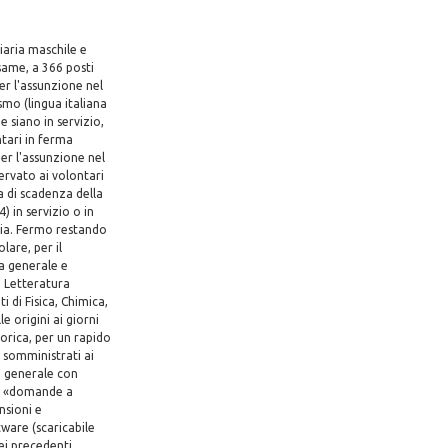
iaria maschile e
esame, a 366 posti
per l'assunzione nel
ismo (lingua italiana
 siano in servizio,
tari in ferma
per l'assunzione nel
ervato ai volontari
a di scadenza della
 in servizio o in
aria. Fermo restando
lare, per il
a generale e
: Letteratura
 di Fisica, Chimica,
e origini ai giorni
eorica, per un rapido
ià somministrati ai
ra generale con
in «domande a
nsioni e
ware (scaricabile
dei precedenti