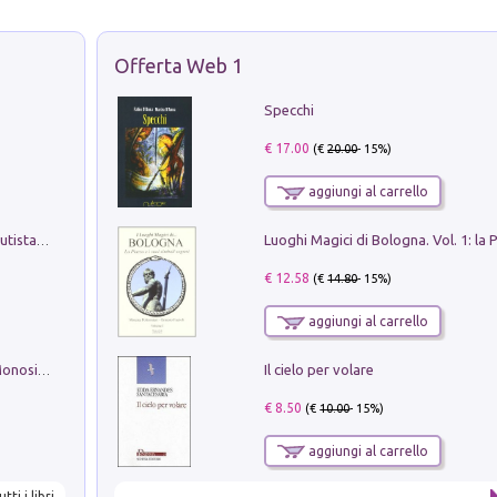
Offerta Web 1
Specchi
€ 17.00
(€
20.00
- 15%)
aggiungi al carrello
Pietro Bellotti Detto Canaletty. Un Vedutista Veneziano nella Francia dell'Ancien Régime
€ 12.58
(€
14.80
- 15%)
aggiungi al carrello
Il cielo per volare
La seduzione del gusto con Pipero & Monosilio
€ 8.50
(€
10.00
- 15%)
aggiungi al carrello
utti i libri