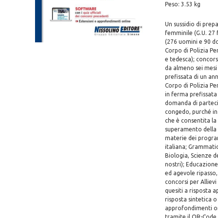
Peso: 3.53 kg
Un sussidio di prep
femminile (G.U. 27 
(276 uomini e 90 don
Corpo di Polizia Pen
e tedesca); concors
da almeno sei mesi
prefissata di un an
Corpo di Polizia Pe
in ferma prefissata
domanda di partecip
congedo, purché in 
che è consentita la 
superamento della 
materie dei program
italiana; Grammatic
Biologia, Scienze de
nostri); Educazione
ed agevole ripasso, s
concorsi per Allievi
quesiti a risposta 
risposta sintetica o
approfondimenti onl
tramite il QR-Code r