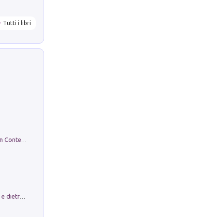
Tutti i libri
in alto! Livello A1. Con CD-Audio. Con Contenuto digitale per accesso on line
Conte e Mattarella. Sul palcoscenico e dietro le quinte del Quirinale. Un racconto sulle istituzioni