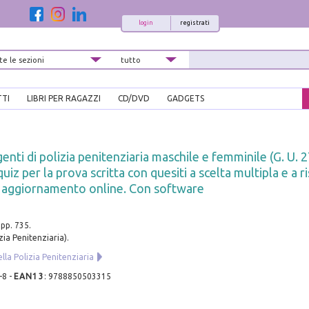
login
registrati
TTI
LIBRI PER RAGAZZI
CD/DVD
GADGETS
genti di polizia penitenziaria maschile e femminile (G. U. 
quiz per la prova scritta con quesiti a scelta multipla e a r
n aggiornamento online. Con software
 pp. 735.
zia Penitenziaria).
lla Polizia Penitenziaria
-8
-
EAN13
:
9788850503315