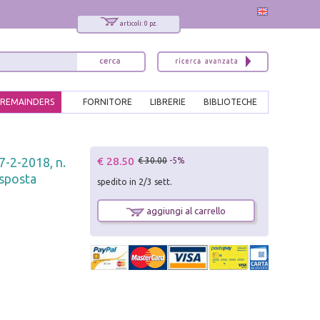
articoli: 0 pz.
REMAINDERS
FORNITORE
LIBRERIE
BIBLIOTECHE
x
€ 28.50
27-2-2018, n.
€ 30.00
-5%
Interessato ai nostri libri?
isposta
spedito in 2/3 sett.
Allora iscriviti alla nostra newsletter!
Sarai informato delle nostre novità, potrai
aggiungi al carrello
comunque cancellarti quando desideri.
modulo di iscrizione