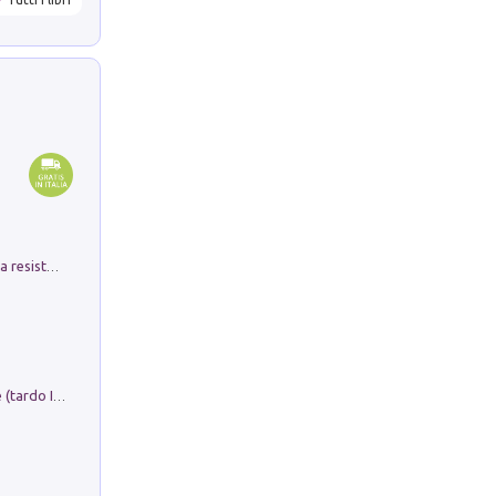
Memorial Santa Giulia. Sculture per la resistenza Monchio di Palagano
Sofiana. In Sicilia centro-meridionale (tardo III-metà IX secolo d.C.): dall'agro-town tardo-imperiale al villaggio medio-bizantino. Nuova ediz.