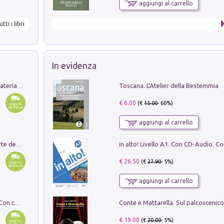
aggiungi al carrello
utti i libri
In evidenza
Toscana. L'Atelier della Bestemmia
L'orientalizzante a Capua. Contesti e materiali dagli scavi di Werner Johannowsky nella necropoli di Fornaci. Nuova ediz.
€ 6.00
(€
15.00
- 60%)
aggiungi al carrello
Ricerche dei dottorandi in storia dell'arte della Sapienza
€ 26.50
(€
27.90
- 5%)
aggiungi al carrello
I monumenti funerari del Lazio antico. Con cartella con tavole
€ 19.00
(€
20.00
- 5%)