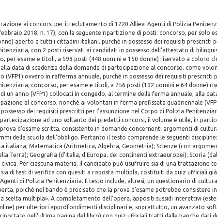
arazione ai concorsi per il reclutamento di 1220 Allievi Agenti di Polizia Penitenz
febbraio 2018, n. 17), con la seguente ripartizione di posti: concorso, per solo 
ne) aperto a tutti i cittadini italiani, purché in possesso dei requisiti prescritti 
itenziaria, con 2 posti riservati ai candidati in possesso dell'attestato di bilingu
o, per esame e titoli, a 598 posti (448 uomini e 150 donne) riservato a coloro che
 alla data di scadenza della domanda di partecipazione al concorso, come volon
no (VFP1) ovvero in rafferma annuale, purché in possesso dei requisiti prescritti 
nitenziaria; concorso, per esame e titoli, a 256 posti (192 uomini e 64 donne) ris
 di un anno (VFP1) collocati in congedo, al termine della ferma annuale, alla dat
azione al concorso, nonché ai volontari in ferma prefissata quadriennale (VFP4)
possesso dei requisiti prescritti per l'assunzione nel Corpo di Polizia Penitenzi
partecipazione ad uno soltanto dei predetti concorsi, il volume è utile, in partico
prova d'esame scritta, consistente in domande concernenti argomenti di cultur
mi della scuola dell'obbligo. Pertanto il testo comprende le seguenti discipline
a italiana; Matematica (Aritmetica, Algebra, Geometria); Scienze (con argomenti
lla Terra); Geografia (d'Italia, d'Europa, dei continenti extraeuropei); Storia (dall
 civica. Per ciascuna materia, il candidato può usufruire sia di una trattazione t
ia di test di verifica con quesiti a risposta multipla, costituiti da quiz ufficiali g
 Agenti di Polizia Penitenziaria. Il testo include, altresì, un questionario di cultu
aperta, poiché nel bando è precisato che la prova d'esame potrebbe consistere 
 a scelta multipla». A completamento dell'opera, appositi sussidi interattivi (este
ine) per ulteriori approfondimenti disciplinari e, soprattutto, un avanzato soft
iportato nell'ultima pagina del libro) con quiz ufficiali tratti dalle banche dati 