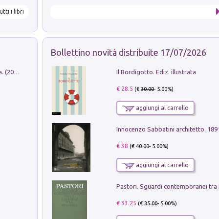
utti i libri
Bollettino novità distribuite 17/07/2026
Il Bordigotto. Ediz. illustrata
Dromos. Libro periodico di architettura. (2026). Vol. 15: Post-model
€ 28.5
(€
30.00
- 5.00%)
aggiungi al carrello
Innocenzo Sabbatini architetto. 18
€ 38
(€
40.00
- 5.00%)
aggiungi al carrello
€ 33.25
(€
35.00
- 5.00%)