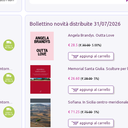
Bollettino novità distribuite 31/07/2026
Angela Brandys. Outta Love
€ 28.5
(€
30.00
- 5.00%)
aggiungi al carrello
Ruderi delle ville Romano Sabine nei dintorni di Poggio Mirteto. Illustrati dal dott.re prof.re cav.re Ercole Nardi regio ispettore degli scavi e monumenti. Anno 1885. Tavole e studio. Con 25 tavole fuori testo in cartella editoriale
€ 26.60
(€
28.00
- 5%)
aggiungi al carrello
Ruderi delle ville Romano Sabine nei dintorni di Poggio Mirteto. Illustrati dal dott.re prof.re cav.re Ercole Nardi regio ispettore degli scavi e monumenti. Anno 1885
€ 71.25
(€
75.00
- 5%)
aggiungi al carrello