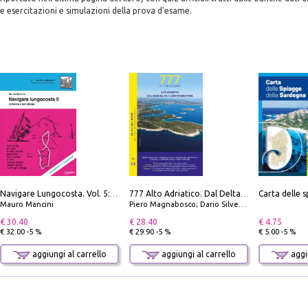
ite esercitazioni e simulazioni della prova d'esame.
Navigare Lungocosta. Vol. 5: Corsica e Sardegna
777 Alto Adriatico. Dal Delta del Po a Capo Promontore. Con QR Code
Mauro Mancini
Piero Magnabosco; Dario Silvestro; Marco Sbrizzi
€ 30.40
€ 28.40
€ 4.75
€ 32.00 -5 %
€ 29.90 -5 %
€ 5.00 -5 %
aggiungi al carrello
aggiungi al carrello
aggiu