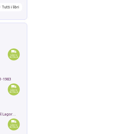
Tutti i libri
91-1983
Pastori. Sguardi contemporanei tra il Lagorai e la pianura. Ediz. illustrata