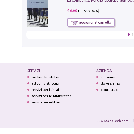
€ 6.00
(€
15.00
- 60%)
aggiungi al carrello
T
SERVIZI
AZIENDA
on-line bookstore
chi siamo
editori distribuiti
dove siamo
servizi per i librai
contattaci
servizi per le biblioteche
servizi per editori
50026 San Casciano V.P. F