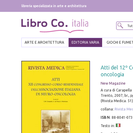
libreria specializzata in arte e architettura
ARTE E ARCHITETTURA
EDITORIA VARIA
GIOCHI E FUME
Atti del 12º C
oncologia
New Magazine
A cura di Carapella
Trento, 2007; br., pp
(Rivista Medica. 51)
collana:
Rivista Me
ISBN
:
88-8041-073
Testo in: