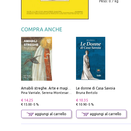
Peso: 0.7 kg
COMPRA ANCHE
Le donne di Casa Savoia
Amabili streghe. Arte e magie di Leonora Carrington e Remedios Varo
Pina Varriale; Serena Montesarchio
Bruna Bertolo
€ 14.25
€ 10.35
€ 15.00 -5 %
€ 10.90 -5 %
aggiungi al carrello
aggiungi al carrello