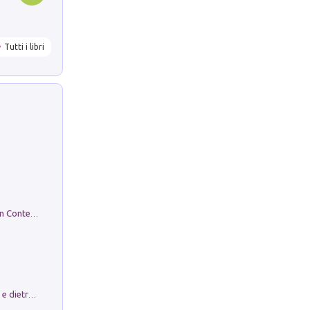
Tutti i libri
in alto! Livello A1. Con CD-Audio. Con Contenuto digitale per accesso on line
Conte e Mattarella. Sul palcoscenico e dietro le quinte del Quirinale. Un racconto sulle istituzioni