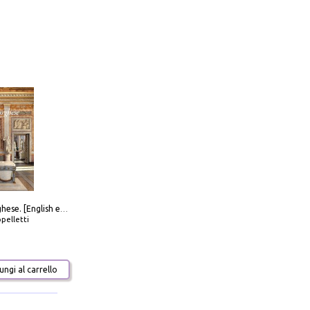
Galleria Borghese. [English edition]
pelletti
ngi al carrello