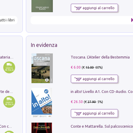
aggiungi al carrello
utti i libri
In evidenza
Toscana. L'Atelier della Bestemmia
L'orientalizzante a Capua. Contesti e materiali dagli scavi di Werner Johannowsky nella necropoli di Fornaci. Nuova ediz.
€ 6.00
(€
15.00
- 60%)
aggiungi al carrello
Ricerche dei dottorandi in storia dell'arte della Sapienza
€ 26.50
(€
27.90
- 5%)
aggiungi al carrello
I monumenti funerari del Lazio antico. Con cartella con tavole