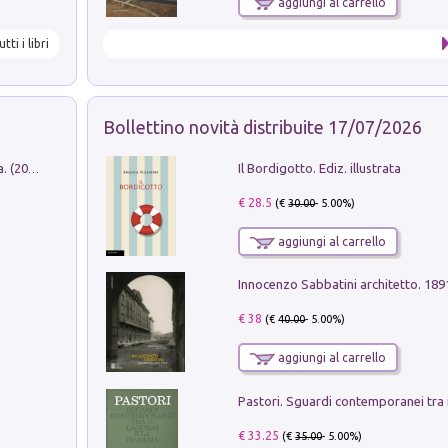
aggiungi al carrello
utti i libri
Bollettino novità distribuite 17/07/2026
Il Bordigotto. Ediz. illustrata
Dromos. Libro periodico di architettura. (2026). Vol. 15: Post-model
€ 28.5
(€
30.00
- 5.00%)
aggiungi al carrello
Innocenzo Sabbatini architetto. 18
€ 38
(€
40.00
- 5.00%)
aggiungi al carrello
€ 33.25
(€
35.00
- 5.00%)