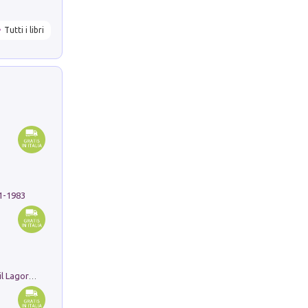
Tutti i libri
91-1983
Pastori. Sguardi contemporanei tra il Lagorai e la pianura. Ediz. illustrata