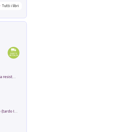
Tutti i libri
Memorial Santa Giulia. Sculture per la resistenza Monchio di Palagano
Sofiana. In Sicilia centro-meridionale (tardo III-metà IX secolo d.C.): dall'agro-town tardo-imperiale al villaggio medio-bizantino. Nuova ediz.