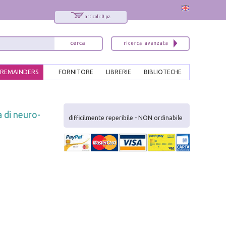
articoli: 0 pz.
REMAINDERS
FORNITORE
LIBRERIE
BIBLIOTECHE
x
a di neuro-
Interessato ai nostri libri?
difficilmente reperibile - NON ordinabile
Allora iscriviti alla nostra newsletter!
Sarai informato delle nostre novità, potrai
comunque cancellarti quando desideri.
modulo di iscrizione