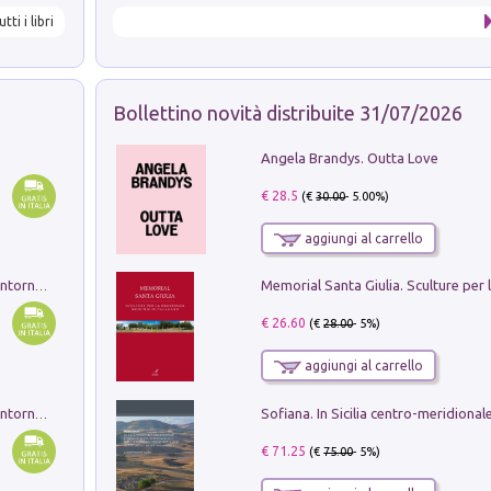
utti i libri
Bollettino novità distribuite 31/07/2026
Angela Brandys. Outta Love
€ 28.5
(€
30.00
- 5.00%)
aggiungi al carrello
Ruderi delle ville Romano Sabine nei dintorni di Poggio Mirteto. Illustrati dal dott.re prof.re cav.re Ercole Nardi regio ispettore degli scavi e monumenti. Anno 1885. Tavole e studio. Con 25 tavole fuori testo in cartella editoriale
€ 26.60
(€
28.00
- 5%)
aggiungi al carrello
Ruderi delle ville Romano Sabine nei dintorni di Poggio Mirteto. Illustrati dal dott.re prof.re cav.re Ercole Nardi regio ispettore degli scavi e monumenti. Anno 1885
€ 71.25
(€
75.00
- 5%)