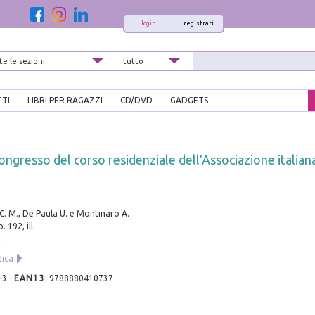
login
registrati
TTI
LIBRI PER RAGAZZI
CD/DVD
GADGETS
ongresso del corso residenziale dell'Associazione italian
 C. M., De Paula U. e Montinaro A.
. 192, ill.
.
dica
-3
-
EAN13
:
9788880410737