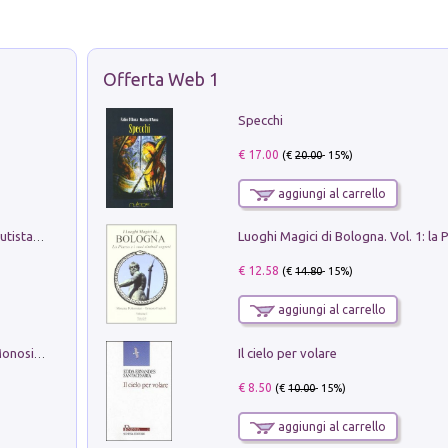
Offerta Web 1
Specchi
€ 17.00
(€
20.00
- 15%)
aggiungi al carrello
Pietro Bellotti Detto Canaletty. Un Vedutista Veneziano nella Francia dell'Ancien Régime
€ 12.58
(€
14.80
- 15%)
aggiungi al carrello
Il cielo per volare
La seduzione del gusto con Pipero & Monosilio
€ 8.50
(€
10.00
- 15%)
aggiungi al carrello