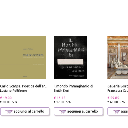
Il mondo immaginario di
Carlo Scarpa. Poetica dell'arredo. Tavoli e sedie-Poetics of furniture. Tables and chairs. Ediz. bilingue
Luciano Pollifrone
Smith Keri
Francesca Cap
€ 19.00
€ 16.15
€ 59.85
€ 20.00 -5 %
€ 17.00 -5 %
€ 63.00 -5 %
aggiungi al carrello
aggiungi al carrello
aggiu