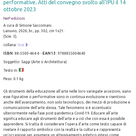
performative. Atti del convegno svolto all'IPU il 14
ottobre 2023
NeP edizioni
A cura di Simone Saccomani.
Lanuvio, 2026; br., pp. 302, cm 1x21.
(Scie. 5).
collana:
Scie
ISBN
:
88-5500-464-6
-
EAN13
:
9788855004640
Soggetto: Saggi (Arte o Architettura)
Testo in:
Peso: 0.1 kg
Gli strumenti della educazione all'arte nelle loro variegate accezioni, siano
esse figurative o performative sono in continua evoluzione e risentono
anche dell'avanzamento, non solo tecnologico, dei mezzi di produzione e
comunicazione dell'arte stessa. Tale fenomeno si è accentuato
ulteriormente nella fase post-pandemica Covid-19. Educare all'arte
significa educare agli strumenti dell'arte e a ciò che con essa è possibile
apprendere. Si tratta di considerare l'opera d'arte come testo capace di
rivelare il rapporto simbolico con la realtà e la cultura e rappresenta
un'occasione per assumere un atteggiamento estetico inteso come