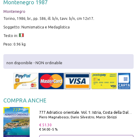
Montenegro 1987
Montenegro
Torino, 1986; br., pp. 586, ill. b/n, tavv. b/n, cm 12x17.
Soggetto: Numismatica e Medaglistica
Testo in:
Peso: 0.96 kg
non disponibile - NON ordinabile
COMPRA ANCHE
777 Adriatico orientale. Vol. 1: Istria, Costa della Dalmazia da Smrika a Zara, Isole del Quarnaro, Pag, Arcipelaghi di Zara, Sibenico e Incoronate
Piero Magnabosco; Dario Silvestro; Marco Sbrizzi
€ 51.30
€ 54.00 -5 %