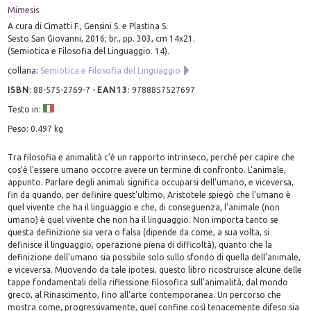
Mimesis
A cura di Cimatti F., Gensini S. e Plastina S.
Sesto San Giovanni, 2016; br., pp. 303, cm 14x21.
(Semiotica e Filosofia del Linguaggio. 14).
collana:
Semiotica e Filosofia del Linguaggio
ISBN
:
88-575-2769-7
-
EAN13
:
9788857527697
Testo in:
Peso: 0.497 kg
Tra filosofia e animalità c'è un rapporto intrinseco, perché per capire che
cos'è l'essere umano occorre avere un termine di confronto. L'animale,
appunto. Parlare degli animali significa occuparsi dell'umano, e viceversa,
fin da quando, per definire quest'ultimo, Aristotele spiegò che l'umano è
quel vivente che ha il linguaggio e che, di conseguenza, l'animale (non
umano) è quel vivente che non ha il linguaggio. Non importa tanto se
questa definizione sia vera o falsa (dipende da come, a sua volta, si
definisce il linguaggio, operazione piena di difficoltà), quanto che la
definizione dell'umano sia possibile solo sullo sfondo di quella dell'animale,
e viceversa. Muovendo da tale ipotesi, questo libro ricostruisce alcune delle
tappe fondamentali della riflessione filosofica sull'animalità, dal mondo
greco, al Rinascimento, fino all'arte contemporanea. Un percorso che
mostra come, progressivamente, quel confine così tenacemente difeso sia