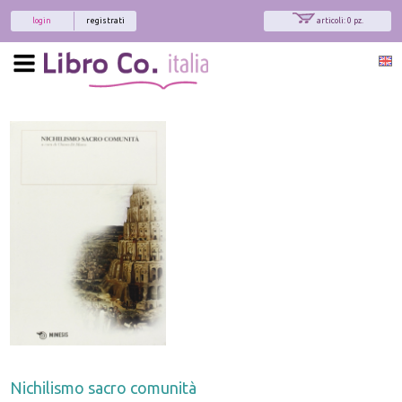
login
registrati
articoli: 0 pz.
Nichilismo sacro comunità