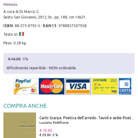
Mimesis
A cura di Di Marco C.
Sesto San Giovanni, 2012; br., pp. 188, cm 14x21.
ISBN
:
88-575-0795-5
-
EAN13
:
9788857507958
Testo in:
Peso: 0.28 kg
€ 16.00
-5%
difficilmente reperibile - NON ordinabile
COMPRA ANCHE
Carlo Scarpa. Poetica dell'arredo. Tavoli e sedie-Poetics of furniture. Tables and chairs. Ediz. bilingue
Luciano Pollifrone
€ 19.00
€ 20.00 -5 %