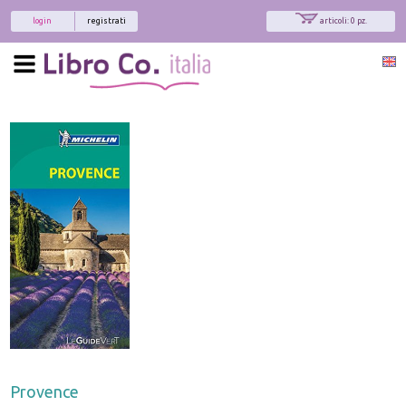
login
registrati
articoli: 0 pz.
Provence