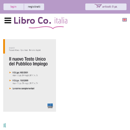
login
registrati
articoli: 0 pz.
Il