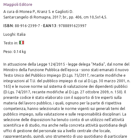
Maggioli Editore
A cura di Monea P., Kranz S. e Gaglioti D.
Santarcangelo di Romagna, 2017; br., pp. 406, cm 10,5x14,5.
ISBN
:
88-916-2399-7
-
EAN13
:
9788891623997
Luoghi: Italia
Testo in:
Peso: 0.14 kg
In attuazione della Legge 124/2015 - legge delega "Madia", dal nome del
Ministro della Funzione Pubblica dell'epoca - sono stati emanati il nuovo
Testo Unico del Pubblico Impiego (D.Lgs. 75/2017, recante modifiche e
integrazioni al T.U. del pubblico impiego di cui al D.Lgs. 30 marzo 2001, n.
165) e le nuove norme sul sistema di valutazione dei dipendenti pubblici
(D.Lgs. 74/2017, recante modifiche al D.Lgs. 27 ottobre 2009, n. 150). Il
presente codice è stato elaborato con il supporto di tre esperti sulla
materia del lavoro pubblico, i quali, ognuno per la parte di rispettiva
competenza, hanno selezionato le norme vigenti sui generali temi del
pubblico impiego, sulla valutazione e sulle responsabilità disciplinari. La
selezione delle disposizioni ha tenuto conto di un utilizzo nell'attività
scientifica e di studio, ma anche nella concreta attività quotidiana degli
uffici di gestione del personale sia a livello centrale che locale,
rappresentando, quindi, uno strumento di uso quotidiano di particolare