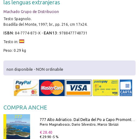
las lenguas extranjeras
Machado Grupo de Distribucion
Testo Spagnolo.
Boadilla del Monte, 1997; br., pp. 216, cm 17x24.
ISBN
:
84-7774-873-X
-
EAN13
:
9788477748731
Testo in:
Peso: 0.29 kg
non disponibile - NON ordinabile
COMPRA ANCHE
777 Alto Adriatico. Dal Delta del Po a Capo Promontore. Con QR Code
Piero Magnabosco; Dario Silvestro; Marco Sbrizzi
€ 28.40
€ 29.90 -5 %