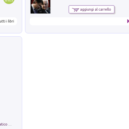
aggiungi al carrello
utti i libri
La comparsa. Perché il partito democratico non è mai nato