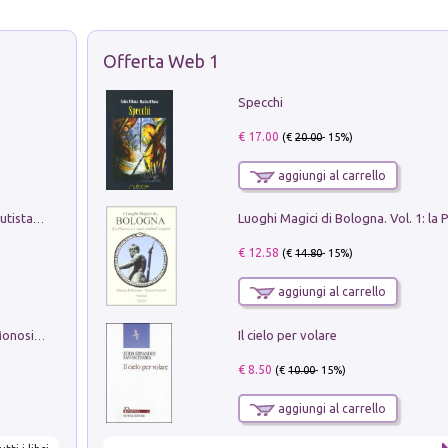
Offerta Web 1
Specchi
€ 17.00
(€
20.00
- 15%)
aggiungi al carrello
Pietro Bellotti Detto Canaletty. Un Vedutista Veneziano nella Francia dell'Ancien Régime
€ 12.58
(€
14.80
- 15%)
aggiungi al carrello
Il cielo per volare
La seduzione del gusto con Pipero & Monosilio
€ 8.50
(€
10.00
- 15%)
aggiungi al carrello