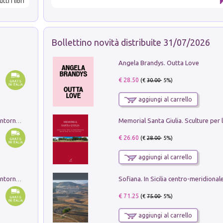
utti i libri
Bollettino novità distribuite 31/07/2026
Angela Brandys. Outta Love
€ 28.50
(€
30.00
- 5%)
aggiungi al carrello
Ruderi delle ville Romano Sabine nei dintorni di Poggio Mirteto. Illustrati dal dott.re prof.re cav.re Ercole Nardi regio ispettore degli scavi e monumenti. Anno 1885. Tavole e studio. Con 25 tavole fuori testo in cartella editoriale
€ 26.60
(€
28.00
- 5%)
aggiungi al carrello
Ruderi delle ville Romano Sabine nei dintorni di Poggio Mirteto. Illustrati dal dott.re prof.re cav.re Ercole Nardi regio ispettore degli scavi e monumenti. Anno 1885
€ 71.25
(€
75.00
- 5%)
aggiungi al carrello