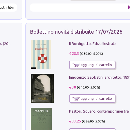
utti i libri
Bollettino novità distribuite 17/07/2026
Il Bordigotto. Ediz. illustrata
Dromos. Libro periodico di architettura. (2026). Vol. 15: Post-model
€ 28.5
(€
30.00
- 5.00%)
aggiungi al carrello
Innocenzo Sabbatini architetto. 18
€ 38
(€
40.00
- 5.00%)
aggiungi al carrello
€ 33.25
(€
35.00
- 5.00%)