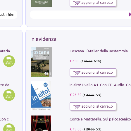
aggiungi al carrello
utti i libri
In evidenza
Toscana. L'Atelier della Bestemmia
L'orientalizzante a Capua. Contesti e materiali dagli scavi di Werner Johannowsky nella necropoli di Fornaci. Nuova ediz.
€ 6.00
(€
15.00
- 60%)
aggiungi al carrello
Ricerche dei dottorandi in storia dell'arte della Sapienza
€ 26.50
(€
27.90
- 5%)
aggiungi al carrello
I monumenti funerari del Lazio antico. Con cartella con tavole
€ 19.00
(€
20.00
- 5%)