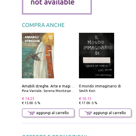
COMPRA ANCHE
Il mondo immaginario di
Amabili streghe. Arte e magie di Leonora Carrington e Remedios Varo
Pina Varriale; Serena Montesarchio
Smith Keri
€ 14.25
€ 16.15
€ 15.00 -5 %
€ 17.00 -5 %
aggiungi al carrello
aggiungi al carrello