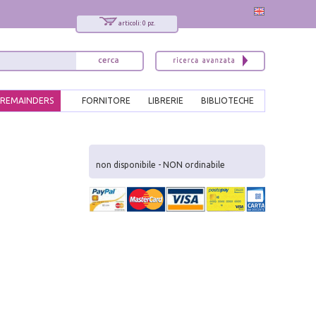
articoli: 0 pz.
REMAINDERS
FORNITORE
LIBRERIE
BIBLIOTECHE
x
Interessato ai nostri libri?
non disponibile - NON ordinabile
Allora iscriviti alla nostra newsletter!
Sarai informato delle nostre novità, potrai
comunque cancellarti quando desideri.
modulo di iscrizione