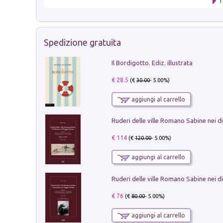
T
Spedizione gratuita
Il Bordigotto. Ediz. illustrata
€ 28.5
(€
30.00
- 5.00%)
aggiungi al carrello
€ 114
(€
120.00
- 5.00%)
aggiungi al carrello
€ 76
(€
80.00
- 5.00%)
aggiungi al carrello