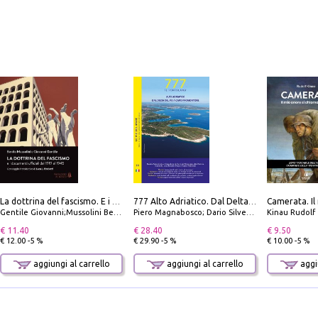
La dottrina del fascismo. E i documenti ufficiali dal 1919 al 1945
777 Alto Adriatico. Dal Delta del Po a Capo Promontore. Con QR Code
Gentile Giovanni;Mussolini Benito
Piero Magnabosco; Dario Silvestro; Marco Sbrizzi
Kinau Rudolf
€ 11.40
€ 28.40
€ 9.50
€ 12.00 -5 %
€ 29.90 -5 %
€ 10.00 -5 %
aggiungi al carrello
aggiungi al carrello
aggiu