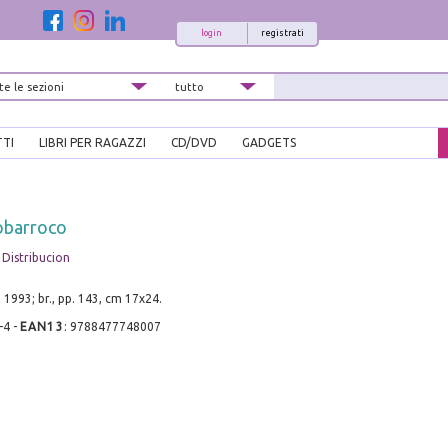
login
registrati
TTI
LIBRI PER RAGAZZI
CD/DVD
GADGETS
obarroco
Distribucion
 1993; br., pp. 143, cm 17x24.
-4
-
EAN13
:
9788477748007