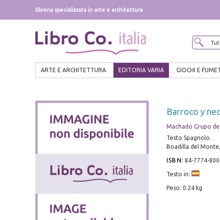
libreria specializzata in arte e architettura
ARTE E ARCHITETTURA
EDITORIA VARIA
GIOCHI E FUME
Barroco y ne
Machado Grupo de 
Testo Spagnolo.
Boadilla del Monte,
ISBN
:
84-7774-800
Testo in:
Peso: 0.24 kg