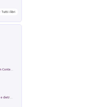
Tutti i libri
in alto! Livello A1. Con CD-Audio. Con Contenuto digitale per accesso on line
Conte e Mattarella. Sul palcoscenico e dietro le quinte del Quirinale. Un racconto sulle istituzioni