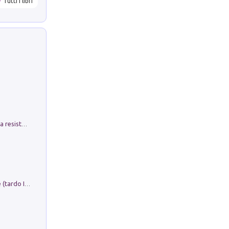
Tutti i libri
Memorial Santa Giulia. Sculture per la resistenza Monchio di Palagano
Sofiana. In Sicilia centro-meridionale (tardo III-metà IX secolo d.C.): dall'agro-town tardo-imperiale al villaggio medio-bizantino. Nuova ediz.