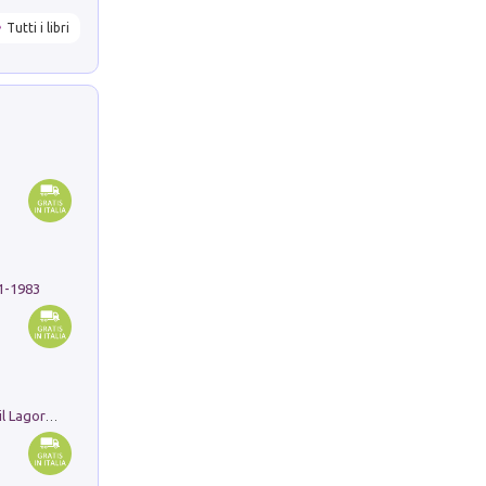
Tutti i libri
91-1983
Pastori. Sguardi contemporanei tra il Lagorai e la pianura. Ediz. illustrata